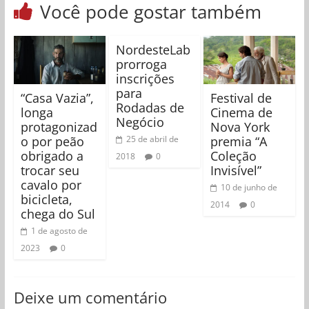
Você pode gostar também
NordesteLab
prorroga
inscrições
para
“Casa Vazia”,
Festival de
Rodadas de
longa
Cinema de
Negócio
protagonizad
Nova York
o por peão
premia “A
25 de abril de
obrigado a
Coleção
2018
0
trocar seu
Invisível”
cavalo por
10 de junho de
bicicleta,
2014
0
chega do Sul
1 de agosto de
2023
0
Deixe um comentário