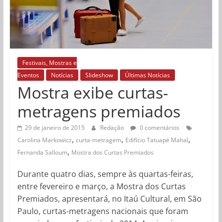
Festivais, Mostras e
Eventos
Notícias
Slideshow
Últimas Notícias
Mostra exibe curtas-
metragens premiados
29 de janeiro de 2015
Redação
0 comentários
,
,
,
Carolina Markowicz
curta-metragem
Edifício Tatuapé Mahal
,
Fernanda Salloum
Mostra dos Curtas Premiados
Durante quatro dias, sempre às quartas-feiras,
entre fevereiro e março, a Mostra dos Curtas
Premiados, apresentará, no Itaú Cultural, em São
Paulo, curtas-metragens nacionais que foram