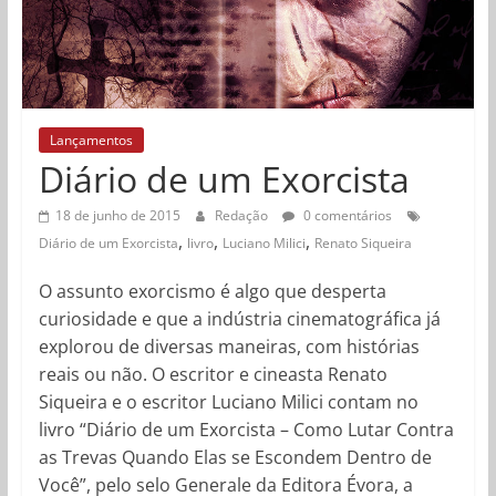
Lançamentos
Diário de um Exorcista
18 de junho de 2015
Redação
0 comentários
,
,
,
Diário de um Exorcista
livro
Luciano Milici
Renato Siqueira
O assunto exorcismo é algo que desperta
curiosidade e que a indústria cinematográfica já
explorou de diversas maneiras, com histórias
reais ou não. O escritor e cineasta Renato
Siqueira e o escritor Luciano Milici contam no
livro “Diário de um Exorcista – Como Lutar Contra
as Trevas Quando Elas se Escondem Dentro de
Você”, pelo selo Generale da Editora Évora, a