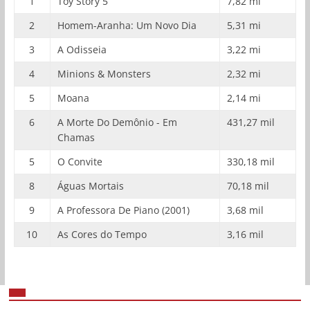
1
Toy Story 5
7,82 mi
2
Homem-Aranha: Um Novo Dia
5,31 mi
3
A Odisseia
3,22 mi
4
Minions & Monsters
2,32 mi
5
Moana
2,14 mi
6
A Morte Do Demônio - Em
431,27 mil
Chamas
5
O Convite
330,18 mil
8
Águas Mortais
70,18 mil
9
A Professora De Piano (2001)
3,68 mil
10
As Cores do Tempo
3,16 mil