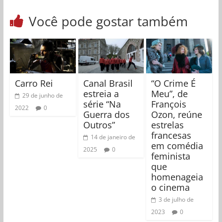
Você pode gostar também
Carro Rei
Canal Brasil
“O Crime É
estreia a
Meu”, de
29 de junho de
série “Na
François
2022
0
Guerra dos
Ozon, reúne
Outros”
estrelas
francesas
14 de janeiro de
em comédia
2025
0
feminista
que
homenageia
o cinema
3 de julho de
2023
0