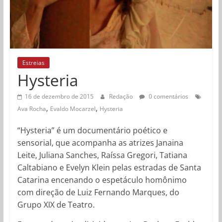
Estreias
Hysteria
16 de dezembro de 2015
Redação
0 comentários
,
,
Ava Rocha
Evaldo Mocarzel
Hysteria
“Hysteria” é um documentário poético e
sensorial, que acompanha as atrizes Janaina
Leite, Juliana Sanches, Raíssa Gregori, Tatiana
Caltabiano e Evelyn Klein pelas estradas de Santa
Catarina encenando o espetáculo homônimo
com direção de Luiz Fernando Marques, do
Grupo XIX de Teatro.