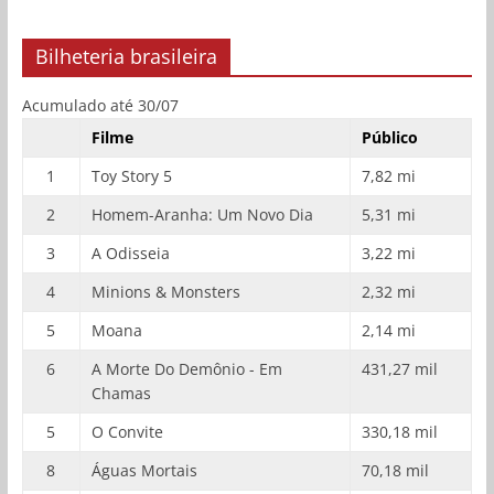
Bilheteria brasileira
Acumulado até 30/07
Filme
Público
1
Toy Story 5
7,82 mi
2
Homem-Aranha: Um Novo Dia
5,31 mi
3
A Odisseia
3,22 mi
4
Minions & Monsters
2,32 mi
5
Moana
2,14 mi
6
A Morte Do Demônio - Em
431,27 mil
Chamas
5
O Convite
330,18 mil
8
Águas Mortais
70,18 mil