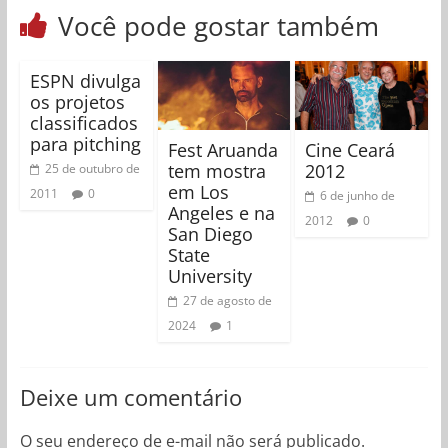
Você pode gostar também
ESPN divulga
os projetos
classificados
para pitching
Fest Aruanda
Cine Ceará
tem mostra
2012
25 de outubro de
em Los
2011
0
6 de junho de
Angeles e na
2012
0
San Diego
State
University
27 de agosto de
2024
1
Deixe um comentário
O seu endereço de e-mail não será publicado.