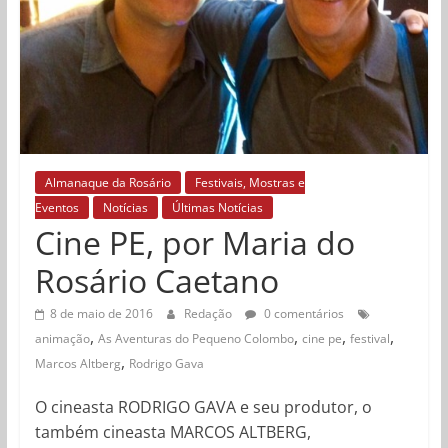
Almanaque da Rosário
Festivais, Mostras e
Eventos
Notícias
Últimas Notícias
Cine PE, por Maria do
Rosário Caetano
8 de maio de 2016
Redação
0 comentários
,
,
,
,
animação
As Aventuras do Pequeno Colombo
cine pe
festival
,
Marcos Altberg
Rodrigo Gava
O cineasta RODRIGO GAVA e seu produtor, o
também cineasta MARCOS ALTBERG,