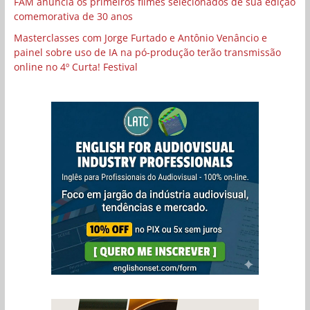
FAM anuncia os primeiros filmes selecionados de sua edição
comemorativa de 30 anos
Masterclasses com Jorge Furtado e Antônio Venâncio e
painel sobre uso de IA na pó-produção terão transmissão
online no 4º Curta! Festival