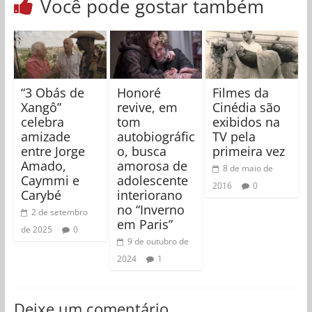
Você pode gostar também
“3 Obás de
Honoré
Filmes da
Xangô”
revive, em
Cinédia são
celebra
tom
exibidos na
amizade
autobiográfic
TV pela
entre Jorge
o, busca
primeira vez
Amado,
amorosa de
8 de maio de
Caymmi e
adolescente
2016
0
Carybé
interiorano
no “Inverno
2 de setembro
em Paris”
de 2025
0
9 de outubro de
2024
1
Deixe um comentário