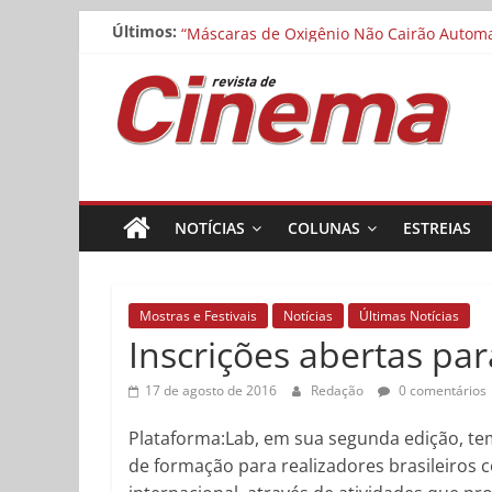
Pular
Cinemateca exibe “O Manuscrito de Saragoç
Últimos:
para
“Máscaras de Oxigênio Não Cairão Automat
o
Matheus Nachtergaele e Gregório Duvivier
Revista
Noite dos Otelos pauta-se pelo distributi
conteúdo
Museu da Pessoa abre chamada para curta
de
Cinema
NOTÍCIAS
COLUNAS
ESTREIAS
Online
Mostras e Festivais
Notícias
Últimas Notícias
Inscrições abertas pa
17 de agosto de 2016
Redação
0 comentários
Plataforma:Lab, em sua segunda edição, tem
de formação para realizadores brasileiros 