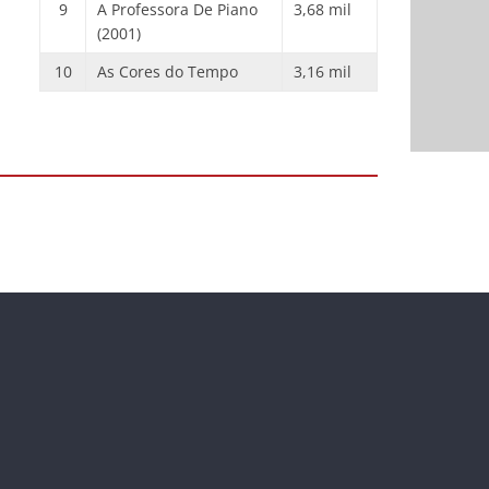
9
A Professora De Piano
3,68 mil
(2001)
10
As Cores do Tempo
3,16 mil