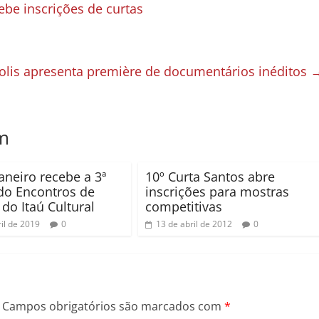
ebe inscrições de curtas
polis apresenta première de documentários inéditos
m
Janeiro recebe a 3ª
10º Curta Santos abre
do Encontros de
inscrições para mostras
do Itaú Cultural
competitivas
il de 2019
0
13 de abril de 2012
0
Campos obrigatórios são marcados com
*