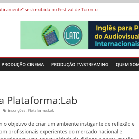
a”, “Os Feiticeiros Inocentes” e filme-tributo de Wajda a Zbigniew
icamente” será exibida no Festival de Toronto
 protagonizam adaptação brasileira de série argentina para o cin
vismo e divide prêmio principal entre “Manas” e “O Agente Secreto”
-metragens sobre envelhecimento criados a partir de histórias de
PRODUÇÃO CINEMA
PRODUÇÃO TV/STREAMING
QUEM SO
ra Plataforma:Lab
,
inscrições
Plataforma:Lab
 o objetivo de criar um ambiente instigante de reflexão e
com profissionais experientes do mercado nacional e