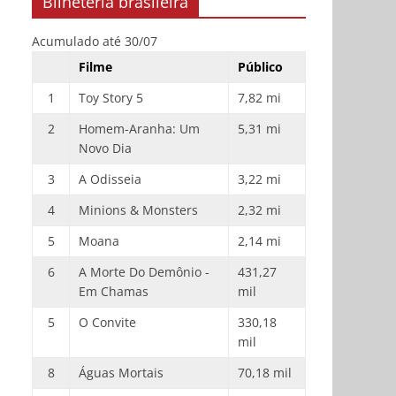
Bilheteria brasileira
Acumulado até 30/07
Filme
Público
1
Toy Story 5
7,82 mi
2
Homem-Aranha: Um
5,31 mi
Novo Dia
3
A Odisseia
3,22 mi
4
Minions & Monsters
2,32 mi
5
Moana
2,14 mi
6
A Morte Do Demônio -
431,27
Em Chamas
mil
5
O Convite
330,18
mil
8
Águas Mortais
70,18 mil