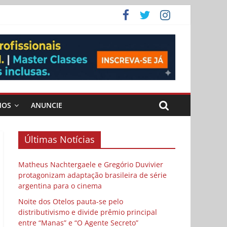
 Cybulski
ema
 vida
MOS
ANUNCIE
Últimas Notícias
Matheus Nachtergaele e Gregório Duvivier
protagonizam adaptação brasileira de série
argentina para o cinema
Noite dos Otelos pauta-se pelo
distributivismo e divide prêmio principal
entre “Manas” e “O Agente Secreto”