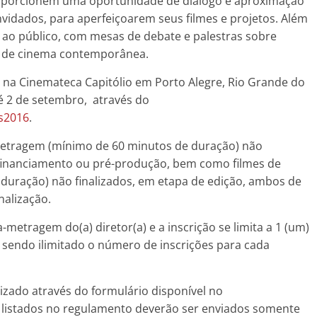
proporcionem uma oportunidade de diálogo e aproximação
nvidados, para aperfeiçoarem seus filmes e projetos. Além
 ao público, com mesas de debate e palestras sobre
o de cinema contemporânea.
 na Cinemateca Capitólio em Porto Alegre, Rio Grande do
até 2 de setembro, através do
es2016
.
-metragem (mínimo de 60 minutos de duração) não
 financiamento ou pré-produção, bem como filmes de
uração) não finalizados, em etapa de edição, ambos de
nalização.
a-metragem do(a) diretor(a) e a inscrição se limita a 1 (um)
, sendo ilimitado o número de inscrições para cada
lizado através do formulário disponível no
listados no regulamento deverão ser enviados somente