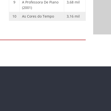
9
A Professora De Piano
3,68 mil
(2001)
10
As Cores do Tempo
3,16 mil