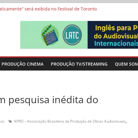
icamente” será exibida no Festival de Toronto
 protagonizam adaptação brasileira de série argentina para o cin
vismo e divide prêmio principal entre “Manas” e “O Agente Secreto”
-metragens sobre envelhecimento criados a partir de histórias de
a”, “Os Feiticeiros Inocentes” e filme-tributo de Wajda a Zbigniew
PRODUÇÃO CINEMA
PRODUÇÃO TV/STREAMING
QUEM SO
 pesquisa inédita do
,
ios
APRO – Associação Brasileira da Produção de Obras Audiovisuais