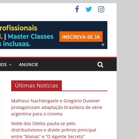
ema
 vida
 Cybulski
MOS
ANUNCIE
Últimas Notícias
Matheus Nachtergaele e Gregório Duvivier
protagonizam adaptação brasileira de série
argentina para o cinema
Noite dos Otelos pauta-se pelo
distributivismo e divide prêmio principal
entre “Manas” e “O Agente Secreto”