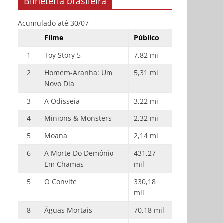
Bilheteria brasileira
Acumulado até 30/07
Filme
Público
1
Toy Story 5
7,82 mi
2
Homem-Aranha: Um
5,31 mi
Novo Dia
3
A Odisseia
3,22 mi
4
Minions & Monsters
2,32 mi
5
Moana
2,14 mi
6
A Morte Do Demônio -
431,27
Em Chamas
mil
5
O Convite
330,18
mil
8
Águas Mortais
70,18 mil