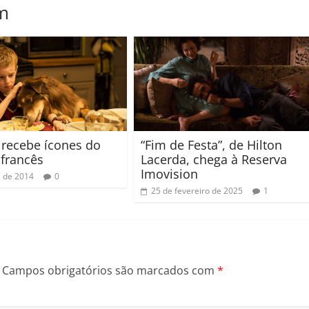
m
l recebe ícones do
“Fim de Festa”, de Hilton
francês
Lacerda, chega à Reserva
Imovision
l de 2014
0
25 de fevereiro de 2025
1
Campos obrigatórios são marcados com
*