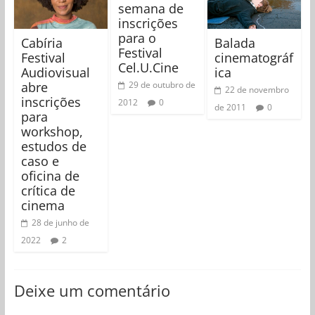
semana de
inscrições
para o
Cabíria
Balada
Festival
Festival
cinematográf
Cel.U.Cine
Audiovisual
ica
abre
29 de outubro de
22 de novembro
inscrições
2012
0
de 2011
0
para
workshop,
estudos de
caso e
oficina de
crítica de
cinema
28 de junho de
2022
2
Deixe um comentário