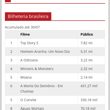
Bilheteria brasileira
Acumulado até 30/07
Filme
Público
1
Toy Story 5
7,82 mi
2
Homem-Aranha: Um Novo Dia
5,31 mi
3
A Odisseia
3,22 mi
4
Minions & Monsters
2,32 mi
5
Moana
2,14 mi
6
A Morte Do Demônio - Em
431,27 mil
Chamas
5
O Convite
330,18 mil
8
Águas Mortais
70,18 mil