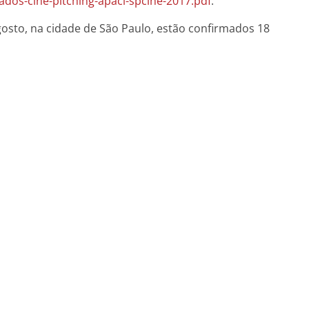
dos-cine-pitching-apaci-spcine-2017.pdf
.
gosto, na cidade de São Paulo, estão confirmados 18