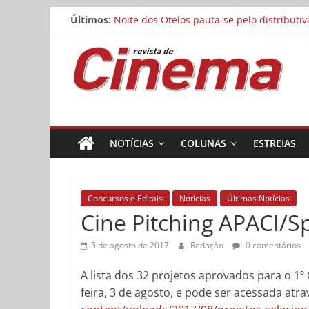
Matheus Nachtergaele e Gregório Duvivier
Pular
Últimos:
Noite dos Otelos pauta-se pelo distributi
para
Reflexo do Blefe: As Melhores Produções
o
Revista
Estão abertas as inscrições para o Festiv
conteúdo
Concurso Cine.Ema abre inscrições para a
de
Cinema
NOTÍCIAS
COLUNAS
ESTREIAS
Online
Concursos e Editais
Notícias
Últimas Notícias
Cine Pitching APACI/S
5 de agosto de 2017
Redação
0 comentários
A lista dos 32 projetos aprovados para o 1º 
feira, 3 de agosto, e pode ser acessada atra