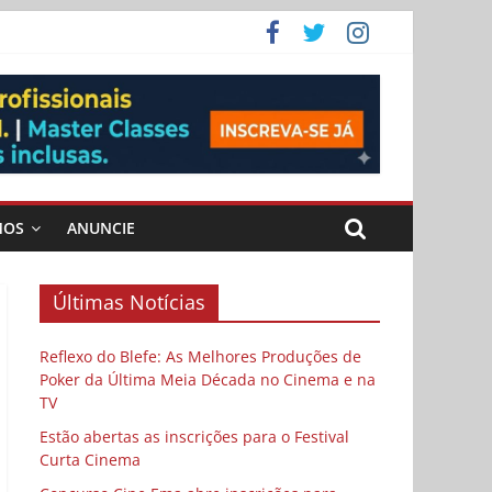
ema
MOS
ANUNCIE
Últimas Notícias
Reflexo do Blefe: As Melhores Produções de
Poker da Última Meia Década no Cinema e na
TV
Estão abertas as inscrições para o Festival
Curta Cinema