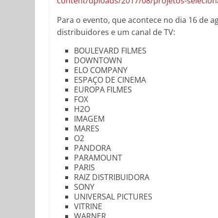
content/uploads/2017/08/projetos-seleciona
Para o evento, que acontece no dia 16 de a
distribuidores e um canal de TV:
BOULEVARD FILMES
DOWNTOWN
ELO COMPANY
ESPAÇO DE CINEMA
EUROPA FILMES
FOX
H2O
IMAGEM
MARES
O2
PANDORA
PARAMOUNT
PARIS
RAIZ DISTRIBUIDORA
SONY
UNIVERSAL PICTURES
VITRINE
WARNER