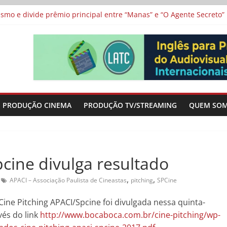
 protagonizam adaptação brasileira de série argentina para o cin
vismo e divide prêmio principal entre “Manas” e “O Agente Secreto”
 de Poker da Última Meia Década no Cinema e na TV
al Curta Cinema
lunos de escolas públicas
PRODUÇÃO CINEMA
PRODUÇÃO TV/STREAMING
QUEM SO
pcine divulga resultado
,
,
APACI – Associação Paulista de Cineastas
pitching
SPCine
Cine Pitching APACI/Spcine foi divulgada nessa quinta-
vés do link
http://www.bocaboca.com.br/cine-pitching/wp-