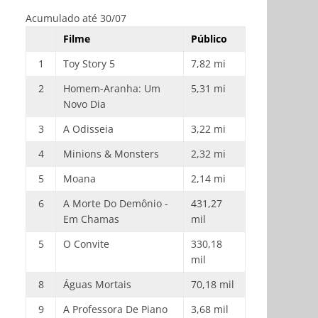
Acumulado até 30/07
Filme
Público
1
Toy Story 5
7,82 mi
2
Homem-Aranha: Um
5,31 mi
Novo Dia
3
A Odisseia
3,22 mi
4
Minions & Monsters
2,32 mi
5
Moana
2,14 mi
6
A Morte Do Demônio -
431,27
Em Chamas
mil
5
O Convite
330,18
mil
8
Águas Mortais
70,18 mil
9
A Professora De Piano
3,68 mil