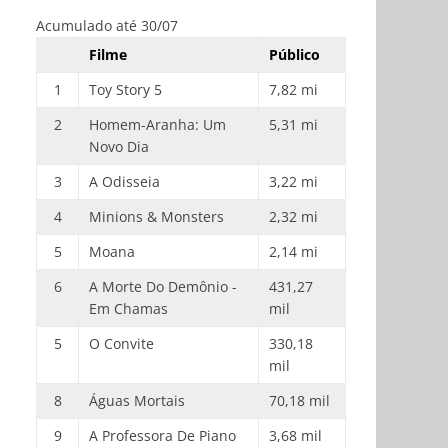
Acumulado até 30/07
Filme
Público
1
Toy Story 5
7,82 mi
2
Homem-Aranha: Um
5,31 mi
Novo Dia
3
A Odisseia
3,22 mi
4
Minions & Monsters
2,32 mi
5
Moana
2,14 mi
6
A Morte Do Demônio -
431,27
Em Chamas
mil
5
O Convite
330,18
mil
8
Águas Mortais
70,18 mil
9
A Professora De Piano
3,68 mil