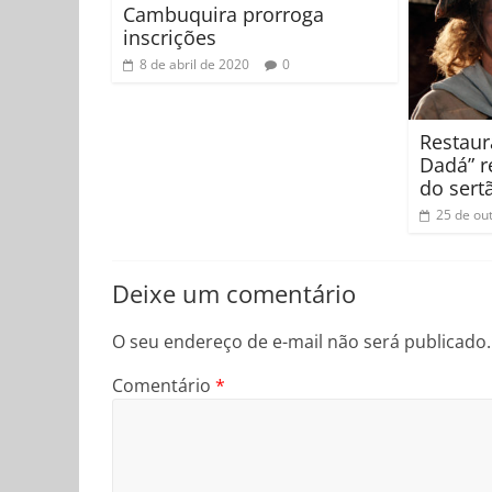
Cambuquira prorroga
inscrições
8 de abril de 2020
0
Restaur
Dadá” r
do sert
25 de ou
Deixe um comentário
O seu endereço de e-mail não será publicado.
Comentário
*