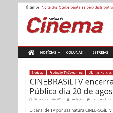
Pular
Últimos:
Noite dos Otelos pauta-se pelo distributi
para
Reflexo do Blefe: As Melhores Produções
o
Revista
Estão abertas as inscrições para o Festiv
conteúdo
Concurso Cine.Ema abre inscrições para a
Matheus Nachtergaele e Gregório Duvivier
de
Cinema
NOTÍCIAS
COLUNAS
ESTREIAS
Online
Notícias
Produção TV/Streaming
Últimas Notícias
CINEBRASiLTV encerra
Pública dia 20 de agos
16 de agosto de 2018
Redação
0 comentários
O canal de TV por assinatura CINEBRASiLTV