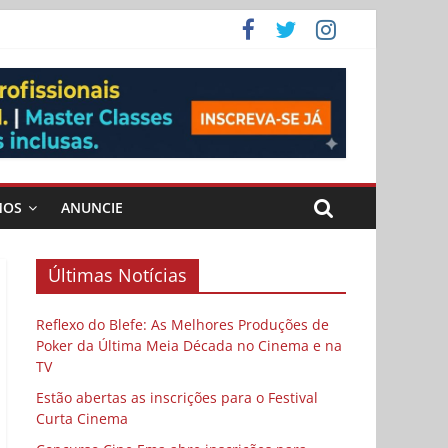
ema
MOS
ANUNCIE
Últimas Notícias
Reflexo do Blefe: As Melhores Produções de
Poker da Última Meia Década no Cinema e na
TV
Estão abertas as inscrições para o Festival
Curta Cinema