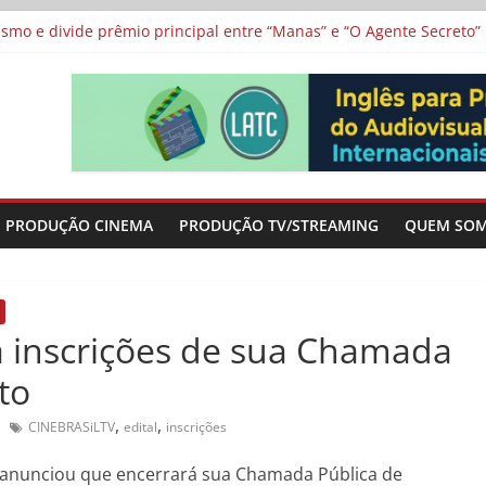
vismo e divide prêmio principal entre “Manas” e “O Agente Secreto”
 de Poker da Última Meia Década no Cinema e na TV
al Curta Cinema
lunos de escolas públicas
 protagonizam adaptação brasileira de série argentina para o cin
PRODUÇÃO CINEMA
PRODUÇÃO TV/STREAMING
QUEM SO
 inscrições de sua Chamada
to
,
,
CINEBRASiLTV
edital
inscrições
 anunciou que encerrará sua Chamada Pública de