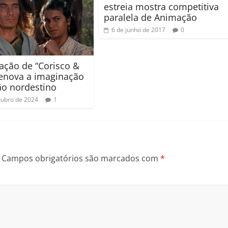
estreia mostra competitiva
paralela de Animação
6 de junho de 2017
0
ação de “Corisco &
enova a imaginação
ão nordestino
tubro de 2024
1
Campos obrigatórios são marcados com
*