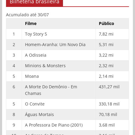
Bilheteria brasileira
Acumulado até 30/07
Filme
Público
1
Toy Story 5
7,82 mi
2
Homem-Aranha: Um Novo Dia
5,31 mi
3
A Odisseia
3,22 mi
4
Minions & Monsters
2,32 mi
5
Moana
2,14 mi
6
A Morte Do Demônio - Em
431,27 mil
Chamas
5
O Convite
330,18 mil
8
Águas Mortais
70,18 mil
9
A Professora De Piano (2001)
3,68 mil