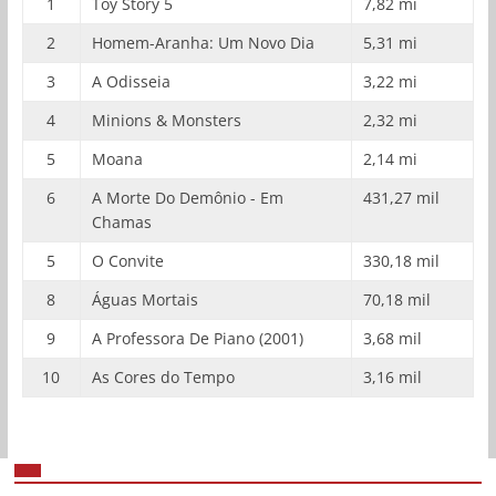
1
Toy Story 5
7,82 mi
2
Homem-Aranha: Um Novo Dia
5,31 mi
3
A Odisseia
3,22 mi
4
Minions & Monsters
2,32 mi
5
Moana
2,14 mi
6
A Morte Do Demônio - Em
431,27 mil
Chamas
5
O Convite
330,18 mil
8
Águas Mortais
70,18 mil
9
A Professora De Piano (2001)
3,68 mil
10
As Cores do Tempo
3,16 mil