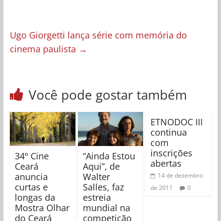
Ugo Giorgetti lança série com memória do
cinema paulista
→
Você pode gostar também
ETNODOC III
continua
com
inscrições
34º Cine
“Ainda Estou
abertas
Ceará
Aqui”, de
anuncia
Walter
14 de dezembro
curtas e
Salles, faz
de 2011
0
longas da
estreia
Mostra Olhar
mundial na
do Ceará
competição