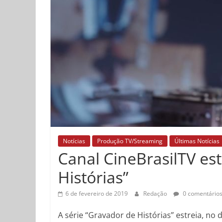
Notícias
Produção TV/Streaming
Últimas Notícias
Canal CineBrasilTV est
Histórias”
6 de fevereiro de 2019
Redação
0 comentário
A série “Gravador de Histórias” estreia, no 