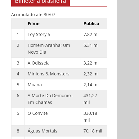
Bilheteria brasileira
Acumulado até 30/07
Filme
Público
1
Toy Story 5
7,82 mi
2
Homem-Aranha: Um
5,31 mi
Novo Dia
3
A Odisseia
3,22 mi
4
Minions & Monsters
2,32 mi
5
Moana
2,14 mi
6
A Morte Do Demônio -
431,27
Em Chamas
mil
5
O Convite
330,18
mil
8
Águas Mortais
70,18 mil