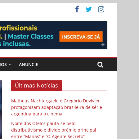
 Cybulski
ema
 vida
MOS
ANUNCIE
Últimas Notícias
Matheus Nachtergaele e Gregório Duvivier
protagonizam adaptação brasileira de série
argentina para o cinema
Noite dos Otelos pauta-se pelo
distributivismo e divide prêmio principal
entre “Manas” e “O Agente Secreto”