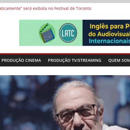
a”, “Os Feiticeiros Inocentes” e filme-tributo de Wajda a Zbigniew
icamente” será exibida no Festival de Toronto
 protagonizam adaptação brasileira de série argentina para o cin
vismo e divide prêmio principal entre “Manas” e “O Agente Secreto”
-metragens sobre envelhecimento criados a partir de histórias de
PRODUÇÃO CINEMA
PRODUÇÃO TV/STREAMING
QUEM SO