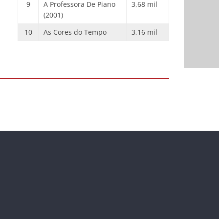
9
A Professora De Piano
3,68 mil
(2001)
10
As Cores do Tempo
3,16 mil