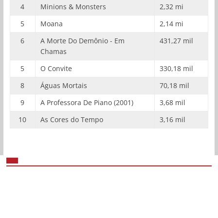
4
Minions & Monsters
2,32 mi
5
Moana
2,14 mi
6
A Morte Do Demônio - Em
431,27 mil
Chamas
5
O Convite
330,18 mil
8
Águas Mortais
70,18 mil
9
A Professora De Piano (2001)
3,68 mil
10
As Cores do Tempo
3,16 mil