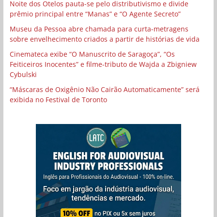
Noite dos Otelos pauta-se pelo distributivismo e divide
prêmio principal entre “Manas” e “O Agente Secreto”
Museu da Pessoa abre chamada para curta-metragens
sobre envelhecimento criados a partir de histórias de vida
Cinemateca exibe “O Manuscrito de Saragoça”, “Os
Feiticeiros Inocentes” e filme-tributo de Wajda a Zbigniew
Cybulski
“Máscaras de Oxigênio Não Cairão Automaticamente” será
exibida no Festival de Toronto