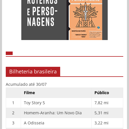
Bilheteria brasileira
Acumulado até 30/07
Filme
Público
1
Toy Story 5
7,82 mi
2
Homem-Aranha: Um Novo Dia
5,31 mi
3
A Odisseia
3,22 mi