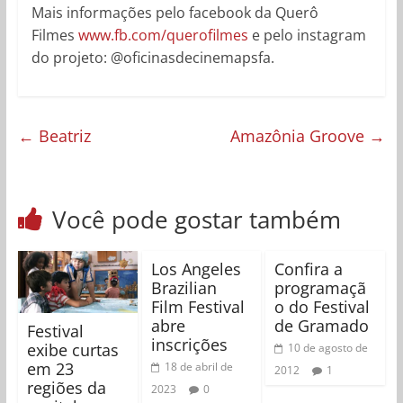
Mais informações pelo facebook da Querô
Filmes
www.fb.com/querofilmes
e pelo instagram
do projeto: @oficinasdecinemapsfa.
←
Beatriz
Amazônia Groove
→
Você pode gostar também
Los Angeles
Confira a
Brazilian
programaçã
Film Festival
o do Festival
abre
de Gramado
Festival
inscrições
exibe curtas
10 de agosto de
em 23
18 de abril de
2012
1
regiões da
2023
0