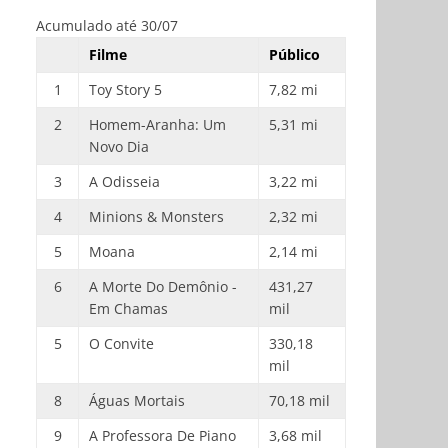
Acumulado até 30/07
Filme
Público
1
Toy Story 5
7,82 mi
2
Homem-Aranha: Um
5,31 mi
Novo Dia
3
A Odisseia
3,22 mi
4
Minions & Monsters
2,32 mi
5
Moana
2,14 mi
6
A Morte Do Demônio -
431,27
Em Chamas
mil
5
O Convite
330,18
mil
8
Águas Mortais
70,18 mil
9
A Professora De Piano
3,68 mil