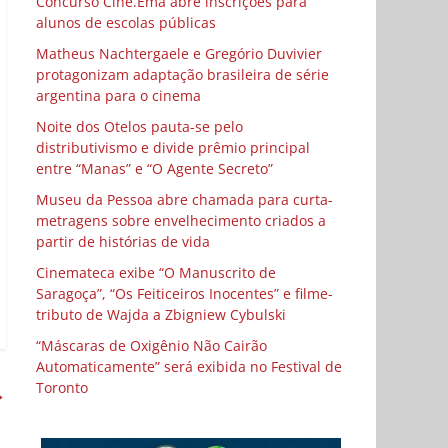
Concurso Cine.Ema abre inscrições para
alunos de escolas públicas
Matheus Nachtergaele e Gregório Duvivier
protagonizam adaptação brasileira de série
argentina para o cinema
Noite dos Otelos pauta-se pelo
distributivismo e divide prêmio principal
entre “Manas” e “O Agente Secreto”
Museu da Pessoa abre chamada para curta-
metragens sobre envelhecimento criados a
partir de histórias de vida
Cinemateca exibe “O Manuscrito de
Saragoça”, “Os Feiticeiros Inocentes” e filme-
tributo de Wajda a Zbigniew Cybulski
“Máscaras de Oxigênio Não Cairão
Automaticamente” será exibida no Festival de
Toronto
→