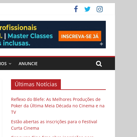
ema
MOS
ANUNCIE
Últimas Notícias
Reflexo do Blefe: As Melhores Produções de
Poker da Última Meia Década no Cinema e na
TV
Estão abertas as inscrições para o Festival
Curta Cinema