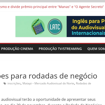
vismo e divide prêmio principal entre “Manas” e “O Agente Secreto”
 de Poker da Última Meia Década no Cinema e na TV
al Curta Cinema
lunos de escolas públicas
 protagonizam adaptação brasileira de série argentina para o cin
PRODUÇÃO CINEMA
PRODUÇÃO TV/STREAMING
QUEM SO
ões para rodadas de negócio
,
,
s
inscrições
Matapi – Mercado Audiovisual do Norte
Rodadas de
udiovisual terão a oportunidade de apresentar seus