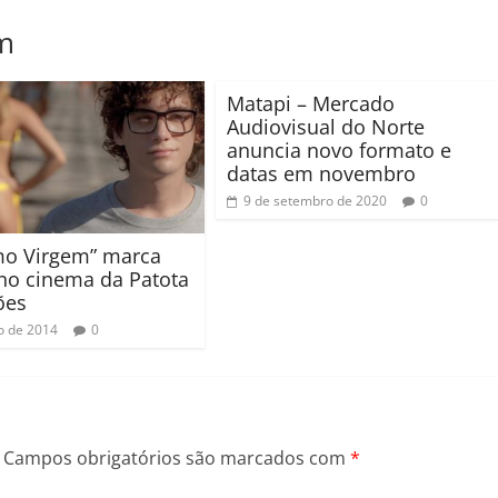
m
Matapi – Mercado
Audiovisual do Norte
anuncia novo formato e
datas em novembro
9 de setembro de 2020
0
mo Virgem” marca
 no cinema da Patota
ões
o de 2014
0
Campos obrigatórios são marcados com
*