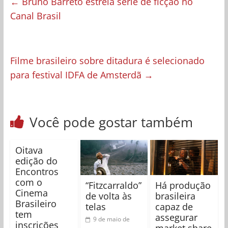
←
Bruno Barreto estreia série de ficção no
Canal Brasil
Filme brasileiro sobre ditadura é selecionado
para festival IDFA de Amsterdã
→
Você pode gostar também
Oitava
edição do
Encontros
com o
“Fitzcarraldo”
Há produção
Cinema
de volta às
brasileira
Brasileiro
telas
capaz de
tem
assegurar
9 de maio de
inscrições