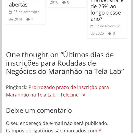
market share
2016
0
abertas
de 25% ao
longo desse
25 de setembro
ano?
de 2014
1
17 de fevereiro
de 2025
0
One thought on “
Últimos dias de
inscrições para Rodadas de
Negócios do Maranhão na Tela Lab
”
Pingback:
Prorrogado prazo de inscrição para
Maranhão na Tela Lab – Telecine TV
Deixe um comentário
O seu endereço de e-mail não será publicado.
Campos obrigatórios são marcados com
*