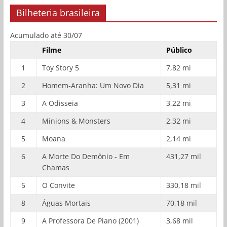
Bilheteria brasileira
Acumulado até 30/07
Filme
Público
1
Toy Story 5
7,82 mi
2
Homem-Aranha: Um Novo Dia
5,31 mi
3
A Odisseia
3,22 mi
4
Minions & Monsters
2,32 mi
5
Moana
2,14 mi
6
A Morte Do Demônio - Em
431,27 mil
Chamas
5
O Convite
330,18 mil
8
Águas Mortais
70,18 mil
9
A Professora De Piano (2001)
3,68 mil