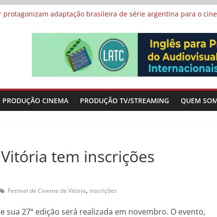
 protagonizam adaptação brasileira de série argentina para o cin
vismo e divide prêmio principal entre “Manas” e “O Agente Secreto”
 de Poker da Última Meia Década no Cinema e na TV
al Curta Cinema
lunos de escolas públicas
PRODUÇÃO CINEMA
PRODUÇÃO TV/STREAMING
QUEM SO
Vitória tem inscrições
,
Festival de Cinema de Vitória
inscrições
ue sua 27ª edição será realizada em novembro. O evento,