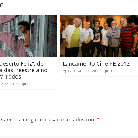
m
Deserto Feliz”, de
Lançamento Cine PE 2012
aldas, reestreia no
12 de abril de 2012
0
ra Todos
io de 2012
0
Campos obrigatórios são marcados com
*