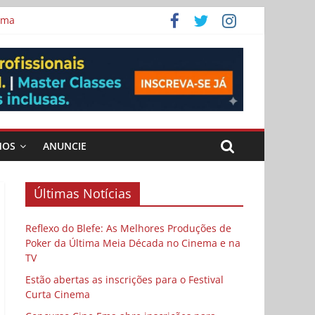
ema
MOS
ANUNCIE
Últimas Notícias
Reflexo do Blefe: As Melhores Produções de
Poker da Última Meia Década no Cinema e na
TV
Estão abertas as inscrições para o Festival
Curta Cinema