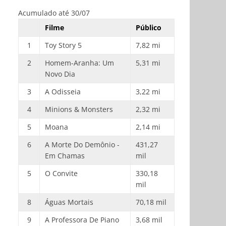
Acumulado até 30/07
Filme
Público
1
Toy Story 5
7,82 mi
2
Homem-Aranha: Um
5,31 mi
Novo Dia
3
A Odisseia
3,22 mi
4
Minions & Monsters
2,32 mi
5
Moana
2,14 mi
6
A Morte Do Demônio -
431,27
Em Chamas
mil
5
O Convite
330,18
mil
8
Águas Mortais
70,18 mil
9
A Professora De Piano
3,68 mil