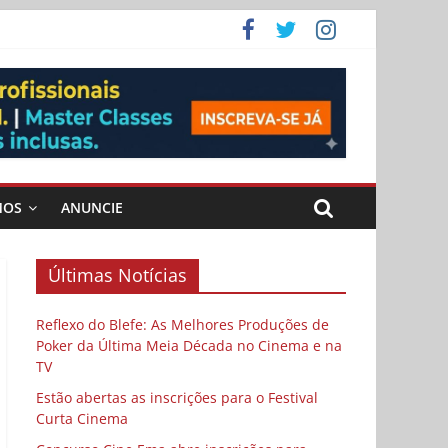
ema
MOS
ANUNCIE
Últimas Notícias
Reflexo do Blefe: As Melhores Produções de
Poker da Última Meia Década no Cinema e na
TV
Estão abertas as inscrições para o Festival
Curta Cinema