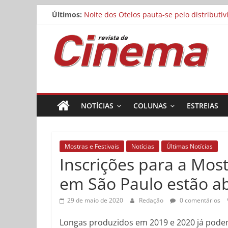
Matheus Nachtergaele e Gregório Duvivier
Pular
Últimos:
Noite dos Otelos pauta-se pelo distributi
para
Reflexo do Blefe: As Melhores Produções
o
Revista
Estão abertas as inscrições para o Festiv
conteúdo
Concurso Cine.Ema abre inscrições para a
de
Cinema
NOTÍCIAS
COLUNAS
ESTREIAS
Online
Mostras e Festivais
Notícias
Últimas Notícias
Inscrições para a Mos
em São Paulo estão a
29 de maio de 2020
Redação
0 comentários
Longas produzidos em 2019 e 2020 já podem