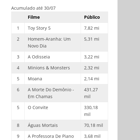
Acumulado até 30/07
Filme
Público
1
Toy Story 5
7,82 mi
2
Homem-Aranha: Um
5,31 mi
Novo Dia
3
A Odisseia
3,22 mi
4
Minions & Monsters
2,32 mi
5
Moana
2,14 mi
6
A Morte Do Demônio -
431,27
Em Chamas
mil
5
O Convite
330,18
mil
8
Águas Mortais
70,18 mil
9
A Professora De Piano
3,68 mil