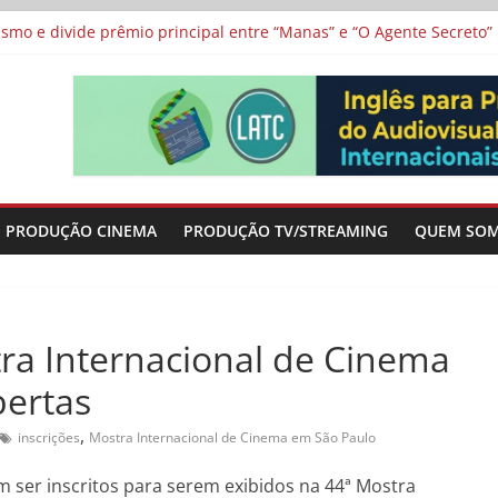
 protagonizam adaptação brasileira de série argentina para o cin
vismo e divide prêmio principal entre “Manas” e “O Agente Secreto”
 de Poker da Última Meia Década no Cinema e na TV
al Curta Cinema
lunos de escolas públicas
PRODUÇÃO CINEMA
PRODUÇÃO TV/STREAMING
QUEM SO
tra Internacional de Cinema
bertas
,
inscrições
Mostra Internacional de Cinema em São Paulo
 ser inscritos para serem exibidos na 44ª Mostra