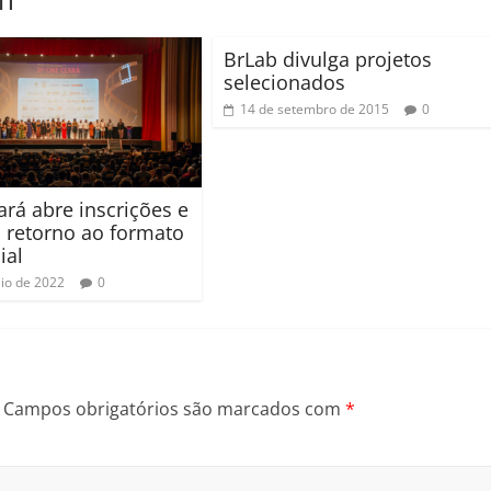
BrLab divulga projetos
selecionados
14 de setembro de 2015
0
ará abre inscrições e
 retorno ao formato
ial
io de 2022
0
Campos obrigatórios são marcados com
*