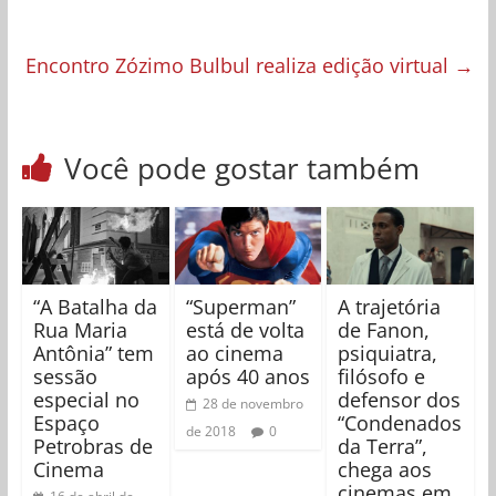
Encontro Zózimo Bulbul realiza edição virtual
→
Você pode gostar também
“A Batalha da
“Superman”
A trajetória
Rua Maria
está de volta
de Fanon,
Antônia” tem
ao cinema
psiquiatra,
sessão
após 40 anos
filósofo e
especial no
defensor dos
28 de novembro
Espaço
“Condenados
de 2018
0
Petrobras de
da Terra”,
Cinema
chega aos
cinemas em