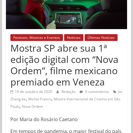
Festivais, Mostras e Eventos
Notícias
Últimas Notícias
Mostra SP abre sua 1ª
edição digital com “Nova
Ordem”, filme mexicano
premiado em Veneza
19 de outubro de 2020
Redação
0 comentários
Jia
,
,
Zhang-ke
Michel Franco
Mostra Internacional de Cinema em São
,
Paulo
Nova Ordem
Por Maria do Rosário Caetano
Em tempos de pandemia, o maior festival do país,