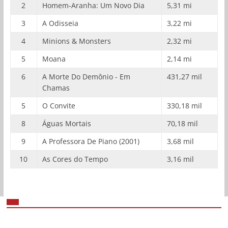
2
Homem-Aranha: Um Novo Dia
5,31 mi
3
A Odisseia
3,22 mi
4
Minions & Monsters
2,32 mi
5
Moana
2,14 mi
6
A Morte Do Demônio - Em
431,27 mil
Chamas
5
O Convite
330,18 mil
8
Águas Mortais
70,18 mil
9
A Professora De Piano (2001)
3,68 mil
10
As Cores do Tempo
3,16 mil