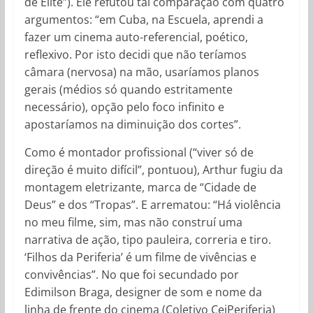
de Elite”). Ele refutou tal comparação com quatro
argumentos: “em Cuba, na Escuela, aprendi a
fazer um cinema auto-referencial, poético,
reflexivo. Por isto decidi que não teríamos
câmara (nervosa) na mão, usaríamos planos
gerais (médios só quando estritamente
necessário), opção pelo foco infinito e
apostaríamos na diminuição dos cortes”.
Como é montador profissional (“viver só de
direção é muito difícil”, pontuou), Arthur fugiu da
montagem eletrizante, marca de “Cidade de
Deus” e dos “Tropas”. E arrematou: “Há violência
no meu filme, sim, mas não construí uma
narrativa de ação, tipo pauleira, correria e tiro.
‘Filhos da Periferia’ é um filme de vivências e
convivências”. No que foi secundado por
Edimilson Braga, designer de som e nome da
linha de frente do cinema (Coletivo CeiPeriferia)