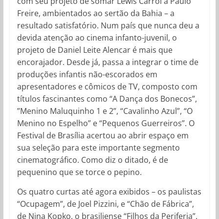
com seu projeto de somar Lewis Carrol a Paulo
Freire, ambientados ao sertão da Bahia – a
resultado satisfatório. Num país que nunca deu a
devida atenção ao cinema infanto-juvenil, o
projeto de Daniel Leite Alencar é mais que
encorajador. Desde já, passa a integrar o time de
produções infantis não-escorados em
apresentadores e cômicos de TV, composto com
títulos fascinantes como “A Dança dos Bonecos”,
”Menino Maluquinho 1 e 2”, “Cavalinho Azul”, “O
Menino no Espelho” e “Pequenos Guerreiros”. O
Festival de Brasília acertou ao abrir espaço em
sua seleção para este importante segmento
cinematográfico. Como diz o ditado, é de
pequenino que se torce o pepino.
Os quatro curtas até agora exibidos – os paulistas
“Ocupagem”, de Joel Pizzini, e “Chão de Fábrica”,
de Nina Kopko, o brasiliense “Filhos da Periferia”,