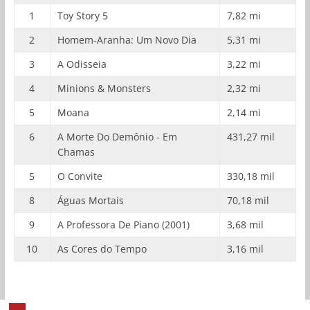
1
Toy Story 5
7,82 mi
2
Homem-Aranha: Um Novo Dia
5,31 mi
3
A Odisseia
3,22 mi
4
Minions & Monsters
2,32 mi
5
Moana
2,14 mi
6
A Morte Do Demônio - Em
431,27 mil
Chamas
5
O Convite
330,18 mil
8
Águas Mortais
70,18 mil
9
A Professora De Piano (2001)
3,68 mil
10
As Cores do Tempo
3,16 mil