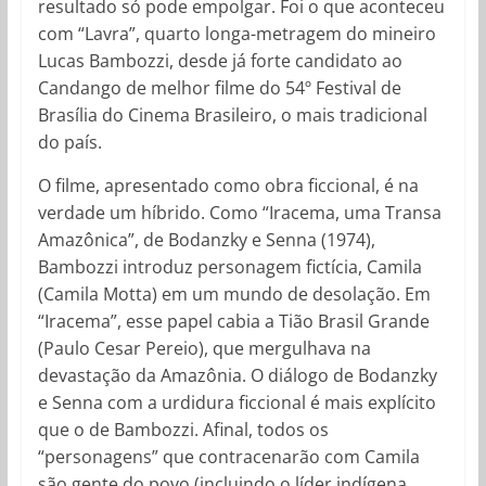
resultado só pode empolgar. Foi o que aconteceu
com “Lavra”, quarto longa-metragem do mineiro
Lucas Bambozzi, desde já forte candidato ao
Candango de melhor filme do 54º Festival de
Brasília do Cinema Brasileiro, o mais tradicional
do país.
O filme, apresentado como obra ficcional, é na
verdade um híbrido. Como “Iracema, uma Transa
Amazônica”, de Bodanzky e Senna (1974),
Bambozzi introduz personagem fictícia, Camila
(Camila Motta) em um mundo de desolação. Em
“Iracema”, esse papel cabia a Tião Brasil Grande
(Paulo Cesar Pereio), que mergulhava na
devastação da Amazônia. O diálogo de Bodanzky
e Senna com a urdidura ficcional é mais explícito
que o de Bambozzi. Afinal, todos os
“personagens” que contracenarão com Camila
são gente do povo (incluindo o líder indígena