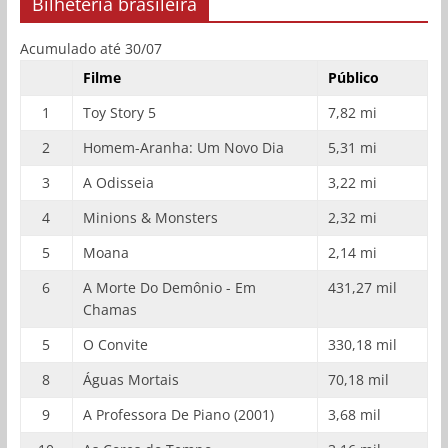
Bilheteria brasileira
Acumulado até 30/07
Filme
Público
1
Toy Story 5
7,82 mi
2
Homem-Aranha: Um Novo Dia
5,31 mi
3
A Odisseia
3,22 mi
4
Minions & Monsters
2,32 mi
5
Moana
2,14 mi
6
A Morte Do Demônio - Em
431,27 mil
Chamas
5
O Convite
330,18 mil
8
Águas Mortais
70,18 mil
9
A Professora De Piano (2001)
3,68 mil