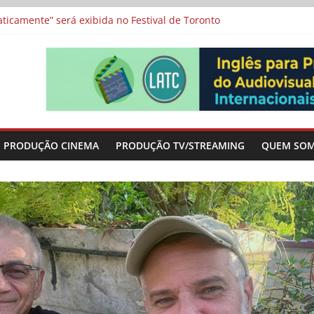
a”, “Os Feiticeiros Inocentes” e filme-tributo de Wajda a Zbigniew
icamente” será exibida no Festival de Toronto
 protagonizam adaptação brasileira de série argentina para o cin
vismo e divide prêmio principal entre “Manas” e “O Agente Secreto”
-metragens sobre envelhecimento criados a partir de histórias de
PRODUÇÃO CINEMA
PRODUÇÃO TV/STREAMING
QUEM SO