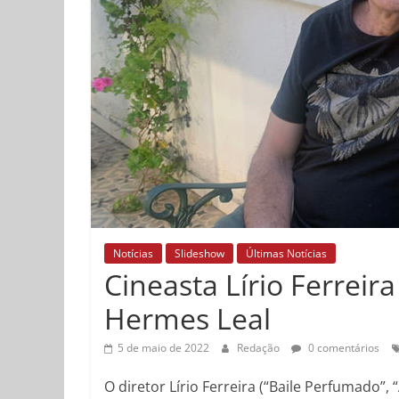
Notícias
Slideshow
Últimas Notícias
Cineasta Lírio Ferreir
Hermes Leal
5 de maio de 2022
Redação
0 comentários
O diretor Lírio Ferreira (“Baile Perfumado”,