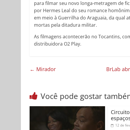
para filmar seu novo longa-metragem de fi
por Hermes Leal do seu romance homônimo,
em meio à Guerrilha do Araguaia, da qual a
mortas pela ditadura militar.
As filmagens acontecerão no Tocantins, co
distribuidora O2 Play.
←
Mirador
BrLab abr
Você pode gostar també
Circuit
espaços
12 de fe