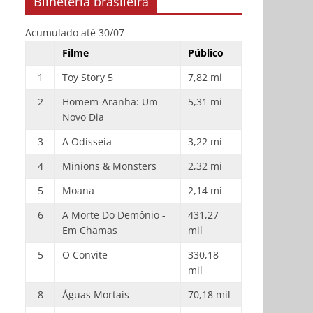
Bilheteria brasileira
Acumulado até 30/07
Filme
Público
1
Toy Story 5
7,82 mi
2
Homem-Aranha: Um
5,31 mi
Novo Dia
3
A Odisseia
3,22 mi
4
Minions & Monsters
2,32 mi
5
Moana
2,14 mi
6
A Morte Do Demônio -
431,27
Em Chamas
mil
5
O Convite
330,18
mil
8
Águas Mortais
70,18 mil