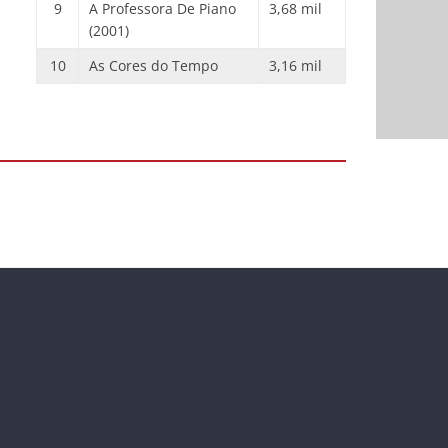
9
A Professora De Piano
3,68 mil
(2001)
10
As Cores do Tempo
3,16 mil