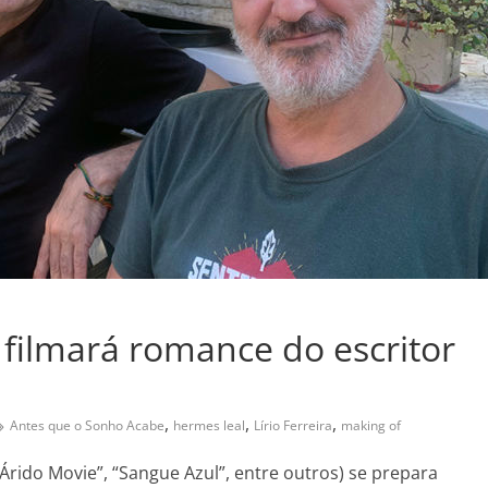
a filmará romance do escritor
,
,
,
Antes que o Sonho Acabe
hermes leal
Lírio Ferreira
making of
 “Árido Movie”, “Sangue Azul”, entre outros) se prepara