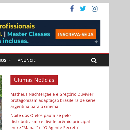
 Cybulski
ema
 vida
MOS
ANUNCIE
Últimas Notícias
Matheus Nachtergaele e Gregório Duvivier
protagonizam adaptação brasileira de série
argentina para o cinema
Noite dos Otelos pauta-se pelo
distributivismo e divide prêmio principal
entre “Manas” e “O Agente Secreto”