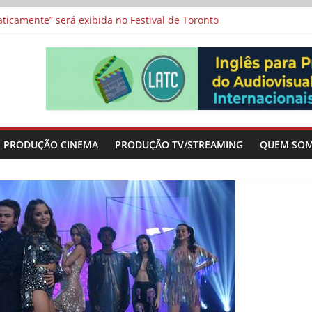
a”, “Os Feiticeiros Inocentes” e filme-tributo de Wajda a Zbigniew
icamente” será exibida no Festival de Toronto
 protagonizam adaptação brasileira de série argentina para o cin
vismo e divide prêmio principal entre “Manas” e “O Agente Secreto”
-metragens sobre envelhecimento criados a partir de histórias de
PRODUÇÃO CINEMA
PRODUÇÃO TV/STREAMING
QUEM SO