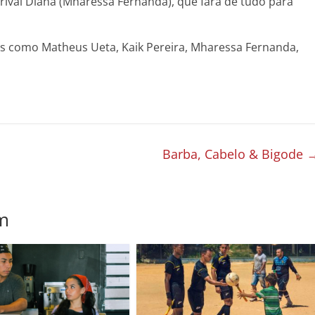
 rival Diana (Mharessa Fernanda), que fará de tudo para
 como Matheus Ueta, Kaik Pereira, Mharessa Fernanda,
Barba, Cabelo & Bigode
m