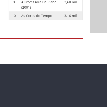
9
A Professora De Piano
3,68 mil
(2001)
10
As Cores do Tempo
3,16 mil