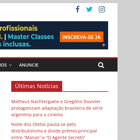
 Cybulski
ema
 vida
MOS
ANUNCIE
Últimas Notícias
Matheus Nachtergaele e Gregório Duvivier
protagonizam adaptação brasileira de série
argentina para o cinema
Noite dos Otelos pauta-se pelo
distributivismo e divide prêmio principal
entre “Manas” e “O Agente Secreto”