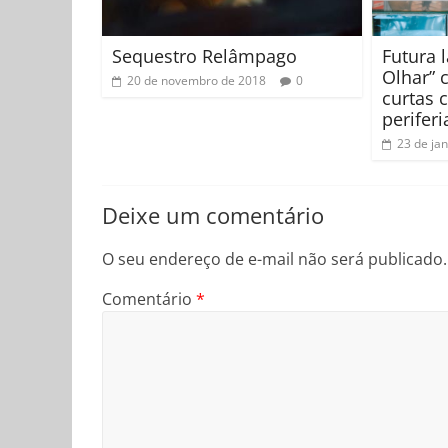
Sequestro Relâmpago
Futura 
Olhar” 
20 de novembro de 2018
0
curtas 
perifer
23 de ja
Deixe um comentário
O seu endereço de e-mail não será publicado.
Comentário
*