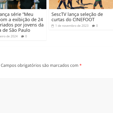
lança série “Meu
SescTV lança seleção de
com a exibição de 24
curtas do CINEFOOT
criados por jovens da
1 de novembro de 2023
0
ia de São Paulo
neiro de 2024
0
Campos obrigatórios são marcados com
*