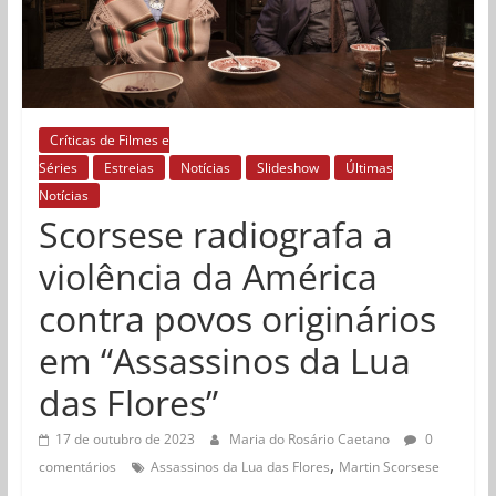
Críticas de Filmes e
Séries
Estreias
Notícias
Slideshow
Últimas
Notícias
Scorsese radiografa a
violência da América
contra povos originários
em “Assassinos da Lua
das Flores”
17 de outubro de 2023
Maria do Rosário Caetano
0
,
comentários
Assassinos da Lua das Flores
Martin Scorsese