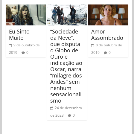
Eu Sinto
“Sociedade
Amor
Muito
da Neve”,
Assombrado
que disputa
9 de outubro de
8 de outubro de
o Globo de
2019
0
2019
0
Ouro e
indicação ao
Oscar, narra
“milagre dos
Andes” sem
nenhum
sensacionali
smo
24 de dezembro
de 2023
0