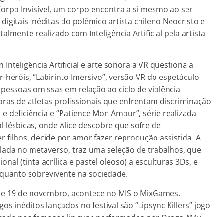
 Corpo Invisível, um corpo encontra a si mesmo ao ser
 digitais inéditas do polêmico artista chileno Neocristo e
lmente realizado com Inteligência Artificial pela artista
Inteligência Artificial e arte sonora a VR questiona a
-heróis, “Labirinto Imersivo”, versão VR do espetáculo
 pessoas omissas em relação ao ciclo de violência
doras de atletas profissionais que enfrentam discriminação
e deficiência e “Patience Mon Amour”, série realizada
al lésbicas, onde Alice descobre que sofre de
r filhos, decide por amor fazer reprodução assistida. A
talada no metaverso, traz uma seleção de trabalhos, que
nal (tinta acrílica e pastel oleoso) a esculturas 3Ds, e
quanto sobrevivente na sociedade.
8 e 19 de novembro, acontece no MIS o MixGames.
gos inéditos lançados no festival são “Lipsync Killers” jogo