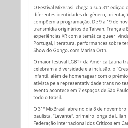
O Festival MixBrasil chega a sua 31ª edição
diferentes identidades de gênero, orienta
compõem a programação. De 9 a 19 de novem
transmídia originários de Taiwan, França e Br
experiências XR com a temática queer, vindas
Portugal, literatura, performances sobre t
Show do Gongo, com Marisa Orth.
O maior festival LGBT+ da América Latina 
celebram a diversidade e a inclusão, o “Cre
infantil, além de homenagear com o prêmio Í
ativista pela representatividade trans no t
evento acontece em 7 espaços de São Paul
todo o Brasil.
O 31º MixBrasil abre no dia 8 de novembro p
paulista, “Levante”, primeiro longa de Lillah
Federação Internacional dos Críticos em Ca