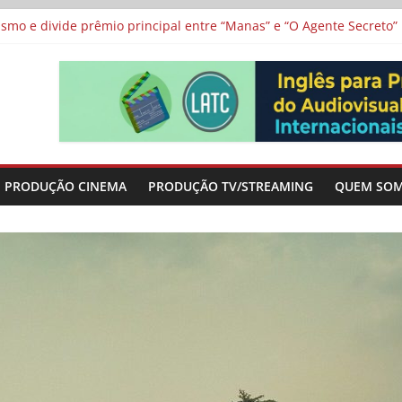
 protagonizam adaptação brasileira de série argentina para o cin
vismo e divide prêmio principal entre “Manas” e “O Agente Secreto”
 de Poker da Última Meia Década no Cinema e na TV
al Curta Cinema
lunos de escolas públicas
PRODUÇÃO CINEMA
PRODUÇÃO TV/STREAMING
QUEM SO