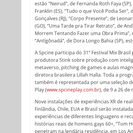
estão “Neirud”, de Fernanda Roth Faya (SP), 
Franklin (ES), “Tudo o que Você Podia Ser”, d
Gonçalves (RJ), “Corpo Presente”, de Leona
(GO), “Uma Tarde pra Tirar Retrato”, de An
Morrem Tentando Fazer uma Obra Prima”, de 
“Antígônadá”, de Dora Longo Bahia (SP), este
A Spcine participa do 31º Festival Mix Bra
produtora Stink sobre produção com inteligên
metaverso, pitching de games e aulas magn
diretora brasileira Lillah Halla. Toda a pr
também é representada por uma seleção de 
Play (
www.spcineplay.com.br
), de 9 a 26 d
Nove instalações de experiências XR de rea
Finlândia, Chile, EUA e Brasil serão instala
experiências de diferentes linguagens e rec
histórias reais de homens gays 60+, “Tom Ho
penetram na lendária residência, em Los A