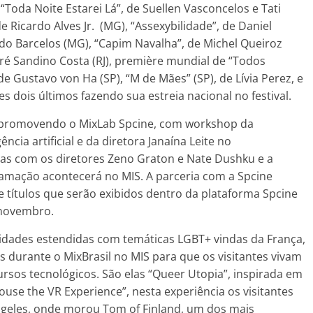
“Toda Noite Estarei Lá”, de Suellen Vasconcelos e Tati
e Ricardo Alves Jr. (MG), “Assexybilidade”, de Daniel
rdo Barcelos (MG), “Capim Navalha”, de Michel Queiroz
dré Sandino Costa (RJ), première mundial de “Todos
Gustavo von Ha (SP), “M de Mães” (SP), de Lívia Perez, e
s dois últimos fazendo sua estreia nacional no festival.
sil promovendo o MixLab Spcine, com workshop da
cia artificial e da diretora Janaína Leite no
as com os diretores Zeno Graton e Nate Dushku e a
ogramação acontecerá no MIS. A parceria com a Spcine
títulos que serão exibidos dentro da plataforma Spcine
e novembro.
lidades estendidas com temáticas LGBT+ vindas da França,
das durante o MixBrasil no MIS para que os visitantes vivam
ursos tecnológicos. São elas “Queer Utopia”, inspirada em
use the VR Experience”, nesta experiência os visitantes
ngeles, onde morou Tom of Finland, um dos mais