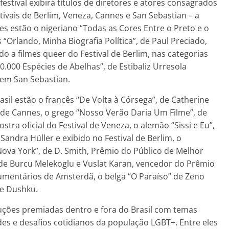
stival exibirá títulos de diretores e atores consagrados
tivais de Berlim, Veneza, Cannes e San Sebastian – a
ues estão o nigeriano “Todas as Cores Entre o Preto e o
“Orlando, Minha Biografia Política”, de Paul Preciado,
 a filmes queer do Festival de Berlim, nas categorias
.000 Espécies de Abelhas”, de Estibaliz Urresola
em San Sebastian.
asil estão o francês “De Volta à Córsega”, de Catherine
al de Cannes, o grego “Nosso Verão Daria Um Filme”, de
tra oficial do Festival de Veneza, o alemão “Sissi e Eu”,
 Sandra Hüller e exibido no Festival de Berlim, o
ova York”, de D. Smith, Prêmio do Público de Melhor
 de Burcu Melekoglu e Vuslat Karan, vencedor do Prêmio
cumentários de Amsterdã, o belga “O Paraíso” de Zeno
te Dushku.
duções premiadas dentro e fora do Brasil com temas
des e desafios cotidianos da população LGBT+. Entre eles