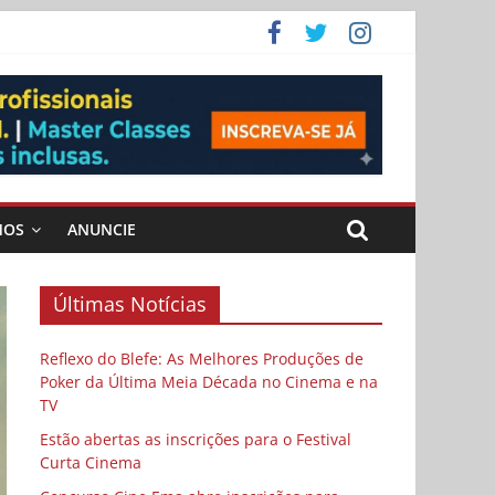
ema
MOS
ANUNCIE
Últimas Notícias
Reflexo do Blefe: As Melhores Produções de
Poker da Última Meia Década no Cinema e na
TV
Estão abertas as inscrições para o Festival
Curta Cinema