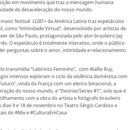
posição em movimento que traz a mensagem humana
essidade de desaceleração do nosso mundo.
 maior festival LGBT+ da América Latina traz espetáculos
l, como “Intimidade Virtual”, desenvolvido por artistas de
er de São Paulo, protagonizada pelo ator brasileiro Jay
nês. O espetáculo é totalmente interativo, onde o público
nder perguntas sobre o amor, intimidade e relacionamento
 transmídia “Labirinto Feminino”, com Wallie Ruy,
gos intensos exploram o ciclo da violência doméstica com
Futuro”, vinda da França com um elenco binacional, a
ração do nosso mundo, e “Desiries’Series #1”, solo que é
lhamento com a obra do artista e fotógrafo brasileiro
s dias 9 e 18 de novembro no Teatro Sérgio Cardoso e
itais do #Mix e #CulturaEmCasa