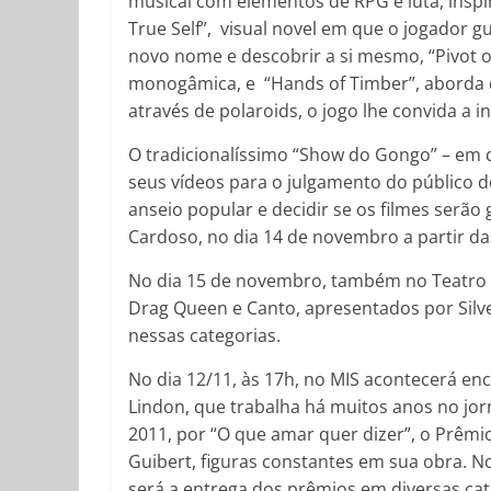
musical com elementos de RPG e luta, insp
True Self”, visual novel em que o jogador
novo nome e descobrir a si mesmo, “Pivot 
monogâmica, e “Hands of Timber”, aborda 
através de polaroids, o jogo lhe convida a 
O tradicionalíssimo “Show do Gongo” – em 
seus vídeos para o julgamento do público d
anseio popular e decidir se os filmes serão 
Cardoso, no dia 14 de novembro a partir da
No dia 15 de novembro, também no Teatro 
Drag Queen e Canto, apresentados por Silv
nessas categorias.
No dia 12/11, às 17h, no MIS acontecerá enco
Lindon, que trabalha há muitos anos no jor
2011, por “O que amar quer dizer”, o Prêmi
Guibert, figuras constantes em sua obra. 
será a entrega dos prêmios em diversas ca