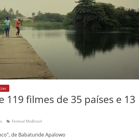
cias
be 119 filmes de 35 países e 13
os
Festival MixBrasil
anco”, de Babatunde Apalowo