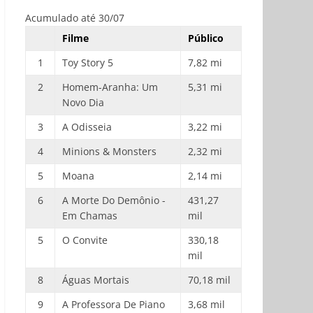
Acumulado até 30/07
Filme
Público
1
Toy Story 5
7,82 mi
2
Homem-Aranha: Um
5,31 mi
Novo Dia
3
A Odisseia
3,22 mi
4
Minions & Monsters
2,32 mi
5
Moana
2,14 mi
6
A Morte Do Demônio -
431,27
Em Chamas
mil
5
O Convite
330,18
mil
8
Águas Mortais
70,18 mil
9
A Professora De Piano
3,68 mil