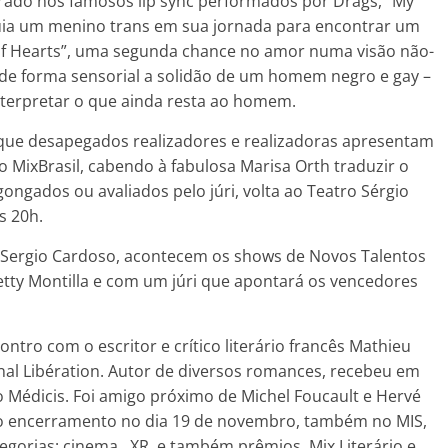
irado nos famosos lip sync performados por Drags, “My
 guia um menino trans em sua jornada para encontrar um
of Hearts”, uma segunda chance no amor numa visão não-
de forma sensorial a solidão de um homem negro e gay –
interpretar o que ainda resta ao homem.
que desapegados realizadores e realizadoras apresentam
o MixBrasil, cabendo à fabulosa Marisa Orth traduzir o
gongados ou avaliados pelo júri, volta ao Teatro Sérgio
s 20h.
Sergio Cardoso, acontecem os shows de Novos Talentos
etty Montilla e com um júri que apontará os vencedores
ntro com o escritor e crítico literário francês Mathieu
nal Libération. Autor de diversos romances, recebeu em
o Médicis. Foi amigo próximo de Michel Foucault e Hervé
No encerramento no dia 19 de novembro, também no MIS,
tegorias: cinema, XR e também prêmios Mix Literário e