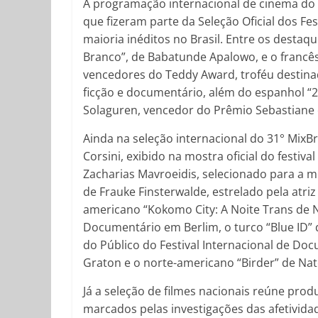
A programação internacional de cinema do fe
que fizeram parte da Seleção Oficial dos Fes
maioria inéditos no Brasil. Entre os destaq
Branco”, de Babatunde Apalowo, e o francês 
vencedores do Teddy Award, troféu destinado
ficção e documentário, além do espanhol “20
Solaguren, vencedor do Prêmio Sebastiane 
Ainda na seleção internacional do 31° MixBr
Corsini, exibido na mostra oficial do festiv
Zacharias Mavroeidis, selecionado para a mos
de Frauke Finsterwalde, estrelado pela atriz
americano “Kokomo City: A Noite Trans de N
Documentário em Berlim, o turco “Blue ID”
do Público do Festival Internacional de Do
Graton e o norte-americano “Birder” de Na
Já a seleção de filmes nacionais reúne pro
marcados pelas investigações das afetivida