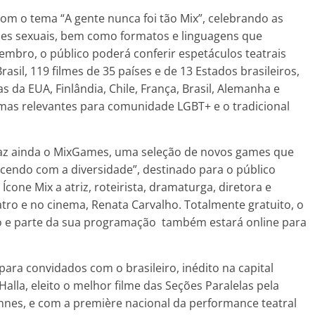
 com o tema “A gente nunca foi tão Mix”, celebrando as
ções sexuais, bem como formatos e linguagens que
bro, o público poderá conferir espetáculos teatrais
asil, 119 filmes de 35 países e de 13 Estados brasileiros,
 da EUA, Finlândia, Chile, França, Brasil, Alemanha e
emas relevantes para comunidade LGBT+ e o tradicional
traz ainda o MixGames, uma seleção de novos games que
scendo com a diversidade”, destinado para o público
cone Mix a atriz, roteirista, dramaturga, diretora e
eatro e no cinema, Renata Carvalho. Totalmente gratuito, o
o e parte da sua programação também estará online para
ara convidados com o brasileiro, inédito na capital
 Halla, eleito o melhor filme das Seções Paralelas pela
nnes, e com a première nacional da performance teatral