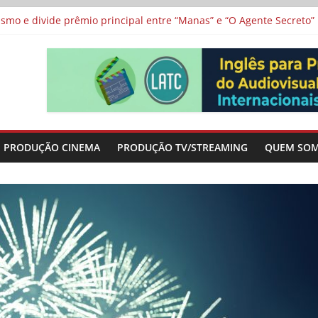
 protagonizam adaptação brasileira de série argentina para o cin
vismo e divide prêmio principal entre “Manas” e “O Agente Secreto”
 de Poker da Última Meia Década no Cinema e na TV
al Curta Cinema
lunos de escolas públicas
PRODUÇÃO CINEMA
PRODUÇÃO TV/STREAMING
QUEM SO