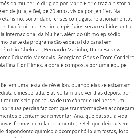
ês da mulher, é dirigida por Maria Flor e traz a história
 de Julia, e Bel, de 29 anos, vivida por Jeniffer. Na
etarismo, sororidade, crises conjugais, relacionamentos
ctiva feminina. Os cinco episódios serão exibidos entre
Dia Internacional da Mulher, além do último episódio
como parte da programação especial do canal em
bém Isio Ghelman, Bernardo Marinho, Duda Batsow,
 como Eduardo Moscovis, Georgiana Góes e Erom Cordeiro
ela Fina Flor Filmes, a obra é composta por uma equipe
Bel em uma festa de réveillon, quando elas se esbarram
ta e inesperada. Elas voltam a se ver dias depois, por
 tirar um seio por causa de um câncer e Bel perde um
to por suas perdas faz com que transformações aconteçam
mentos e tentam se reinventar; Ana, que passou a vida
ovas formas de relacionamento, e Bel, que deixou seus
do dependente químico e acompanhá-lo em festas, foca