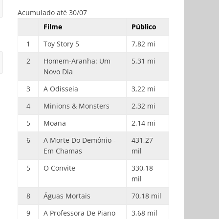
Acumulado até 30/07
Filme
Público
1
Toy Story 5
7,82 mi
2
Homem-Aranha: Um
5,31 mi
Novo Dia
3
A Odisseia
3,22 mi
4
Minions & Monsters
2,32 mi
5
Moana
2,14 mi
6
A Morte Do Demônio -
431,27
Em Chamas
mil
5
O Convite
330,18
mil
8
Águas Mortais
70,18 mil
9
A Professora De Piano
3,68 mil