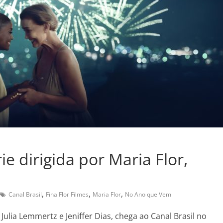
e dirigida por Maria Flor,
,
,
,
Canal Brasil
Fina Flor Filmes
Maria Flor
No Ano que Vem
ulia Lemmertz e Jeniffer Dias, chega ao Canal Brasil no