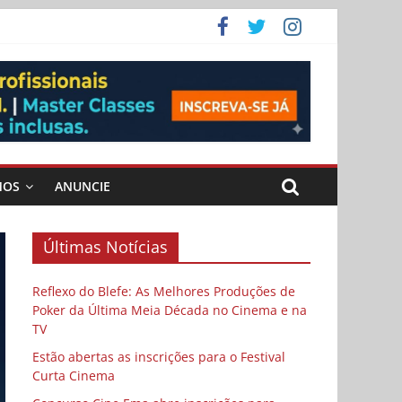
ema
MOS
ANUNCIE
Últimas Notícias
Reflexo do Blefe: As Melhores Produções de
Poker da Última Meia Década no Cinema e na
TV
Estão abertas as inscrições para o Festival
Curta Cinema