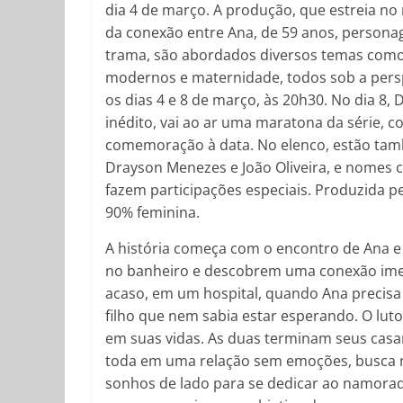
dia 4 de março. A produção, que estreia no m
da conexão entre Ana, de 59 anos, personagem
trama, são abordados diversos temas como 
modernos e maternidade, todos sob a perspe
os dias 4 e 8 de março, às 20h30. No dia 8, 
inédito, vai ao ar uma maratona da série, 
comemoração à data. No elenco, estão tam
Drayson Menezes e João Oliveira, e nomes
fazem participações especiais. Produzida p
90% feminina.
A história começa com o encontro de Ana e 
no banheiro e descobrem uma conexão imedia
acaso, em um hospital, quando Ana precisa
filho que nem sabia estar esperando. O lu
em suas vidas. As duas terminam seus casa
toda em uma relação sem emoções, busca n
sonhos de lado para se dedicar ao namora