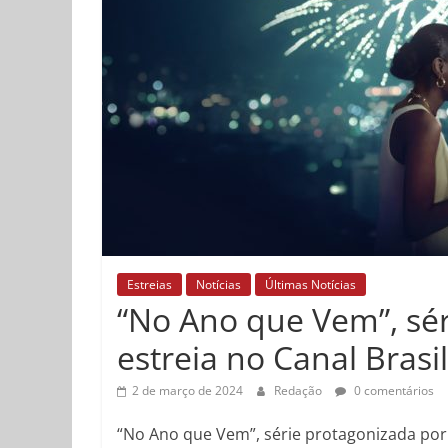
Estreias
Notícias
Últimas Notícias
“No Ano que Vem”, séri
estreia no Canal Brasil
2 de março de 2024
Redação
0 comentários
“No Ano que Vem”, série protagonizada por J