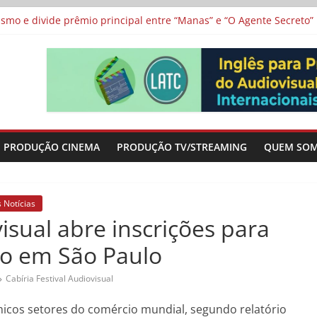
vismo e divide prêmio principal entre “Manas” e “O Agente Secreto”
 de Poker da Última Meia Década no Cinema e na TV
al Curta Cinema
lunos de escolas públicas
 protagonizam adaptação brasileira de série argentina para o cin
PRODUÇÃO CINEMA
PRODUÇÃO TV/STREAMING
QUEM SO
 Notícias
visual abre inscrições para
ão em São Paulo
Cabíria Festival Audiovisual
âmicos setores do comércio mundial, segundo relatório