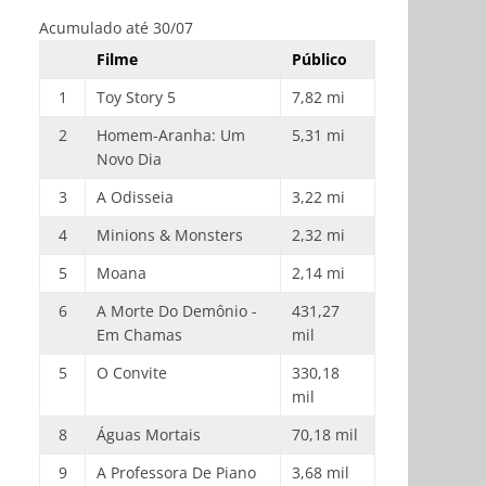
Acumulado até 30/07
Filme
Público
1
Toy Story 5
7,82 mi
2
Homem-Aranha: Um
5,31 mi
Novo Dia
3
A Odisseia
3,22 mi
4
Minions & Monsters
2,32 mi
5
Moana
2,14 mi
6
A Morte Do Demônio -
431,27
Em Chamas
mil
5
O Convite
330,18
mil
8
Águas Mortais
70,18 mil
9
A Professora De Piano
3,68 mil