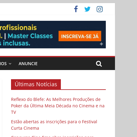
ema
MOS
ANUNCIE
Últimas Notícias
Reflexo do Blefe: As Melhores Produções de
Poker da Última Meia Década no Cinema e na
TV
Estão abertas as inscrições para o Festival
Curta Cinema