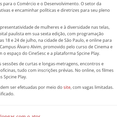
s para o Comércio e o Desenvolvimento. O setor da
tivas e encaminhar políticas e diretrizes para seu pleno
epresentatividade de mulheres e à diversidade nas telas,
apital paulista em sua sexta edição, com programação
ias 18 e 24 de julho, na cidade de São Paulo, e online para
– Campus Álvaro Alvim, promovido pelo curso de Cinema e
m o espaço do CineSesc e a plataforma Spcine Play.
s sessões de curtas e longas-metragens, encontros e
icinas, tudo com inscrições prévias. No online, os filmes
s Spcine Play.
podem ser efetuadas por meio do
site
, com vagas limitadas.
ficado.
longas com o ator