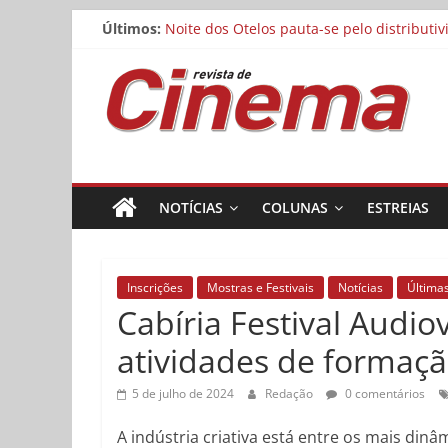
Pular
Últimos:
Noite dos Otelos pauta-se pelo distributi
para
Reflexo do Blefe: As Melhores Produções
o
Revista
Estão abertas as inscrições para o Festiv
conteúdo
Concurso Cine.Ema abre inscrições para a
Matheus Nachtergaele e Gregório Duvivier
de
Cinema
NOTÍCIAS
COLUNAS
ESTREIAS
Online
Inscrições
Mostras e Festivais
Notícias
Últimas
Cabíria Festival Audio
atividades de formaç
5 de julho de 2024
Redação
0 comentários
A indústria criativa está entre os mais din