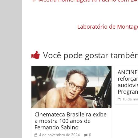
Laboratório de Montage
Você pode gostar també
ANCINE
reforça
audiovi
Program
10 de ma
Cinemateca Brasileira exibe
a mostra 100 anos de
Fernando Sabino
4 de novembro de 2024
0