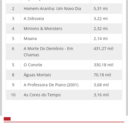
2
Homem-Aranha: Um Novo Dia
5,31 mi
3
A Odisseia
3,22 mi
4
Minions & Monsters
2,32 mi
5
Moana
2,14 mi
6
A Morte Do Demônio - Em
431,27 mil
Chamas
5
O Convite
330,18 mil
8
Águas Mortais
70,18 mil
9
A Professora De Piano (2001)
3,68 mil
10
As Cores do Tempo
3,16 mil