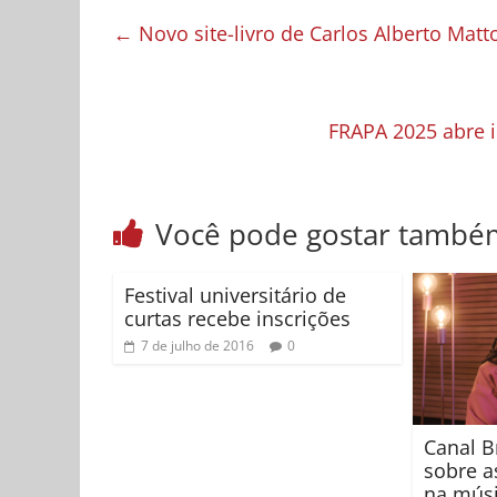
←
Novo site-livro de Carlos Alberto Matt
FRAPA 2025 abre 
Você pode gostar també
Festival universitário de
curtas recebe inscrições
7 de julho de 2016
0
Canal Br
sobre a
na músi