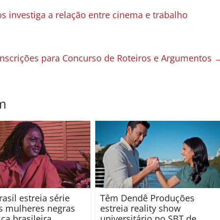
os investiga a relação entre cinema e trabalho
inscrições para Concurso de Roteiros e Argumentos
m
asil estreia série
Têm Dendê Produções
s mulheres negras
estreia reality show
ca brasileira
universitário no SBT de