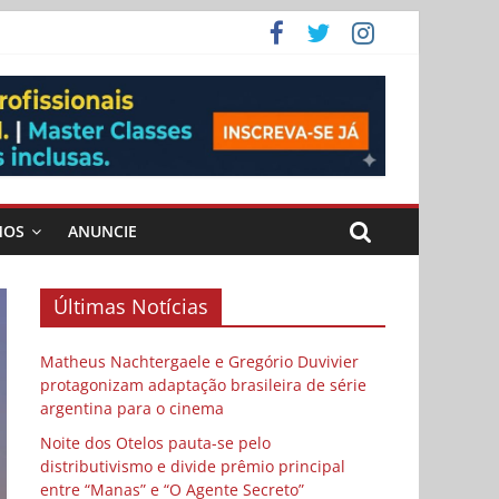
 Cybulski
ema
 vida
MOS
ANUNCIE
Últimas Notícias
Matheus Nachtergaele e Gregório Duvivier
protagonizam adaptação brasileira de série
argentina para o cinema
Noite dos Otelos pauta-se pelo
distributivismo e divide prêmio principal
entre “Manas” e “O Agente Secreto”