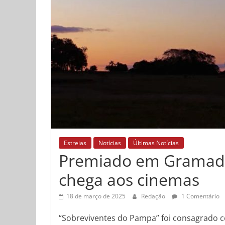
Estreias
Notícias
Últimas Notícias
Premiado em Gramado
chega aos cinemas
18 de março de 2025
Redação
1 Comentário
“Sobreviventes do Pampa” foi consagrado c