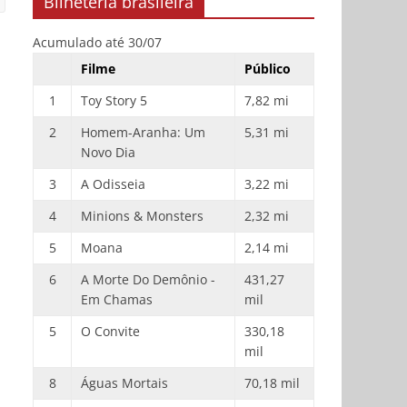
Bilheteria brasileira
Acumulado até 30/07
Filme
Público
1
Toy Story 5
7,82 mi
2
Homem-Aranha: Um
5,31 mi
Novo Dia
3
A Odisseia
3,22 mi
4
Minions & Monsters
2,32 mi
5
Moana
2,14 mi
6
A Morte Do Demônio -
431,27
Em Chamas
mil
5
O Convite
330,18
mil
8
Águas Mortais
70,18 mil