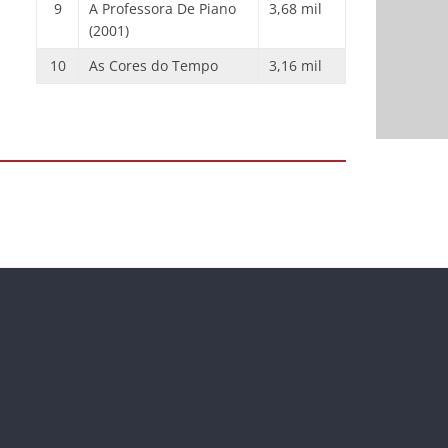
9
A Professora De Piano
3,68 mil
(2001)
10
As Cores do Tempo
3,16 mil