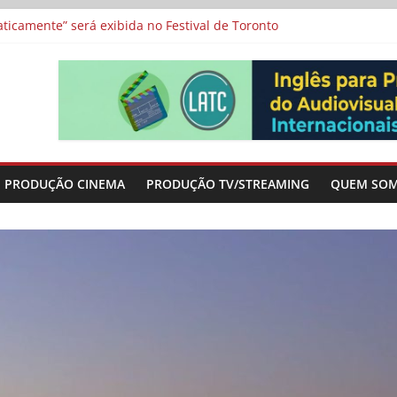
a”, “Os Feiticeiros Inocentes” e filme-tributo de Wajda a Zbigniew
icamente” será exibida no Festival de Toronto
 protagonizam adaptação brasileira de série argentina para o cin
vismo e divide prêmio principal entre “Manas” e “O Agente Secreto”
-metragens sobre envelhecimento criados a partir de histórias de
PRODUÇÃO CINEMA
PRODUÇÃO TV/STREAMING
QUEM SO