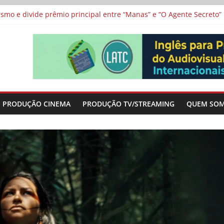
 protagonizam adaptação brasileira de série argentina para o cin
vismo e divide prêmio principal entre “Manas” e “O Agente Secreto”
 de Poker da Última Meia Década no Cinema e na TV
al Curta Cinema
lunos de escolas públicas
PRODUÇÃO CINEMA
PRODUÇÃO TV/STREAMING
QUEM SO