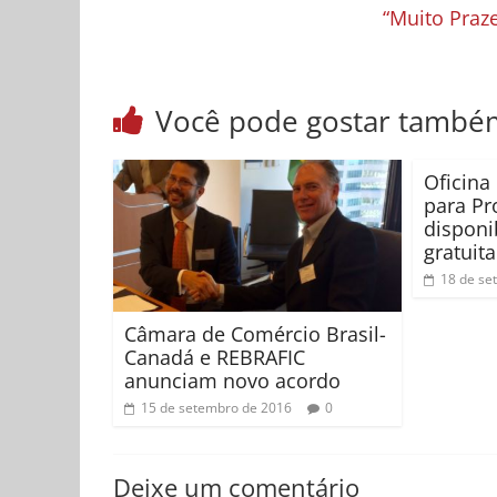
“Muito Praze
Você pode gostar també
Oficina
para Pr
disponi
gratuit
18 de se
Câmara de Comércio Brasil-
Canadá e REBRAFIC
anunciam novo acordo
15 de setembro de 2016
0
Deixe um comentário