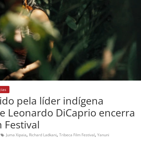
cias
o pela líder indígena
a e Leonardo DiCaprio encerra
 Festival
,
,
,
Juma Xipaia
Richard Ladkani
Tribeca Film Festival
Yanuni