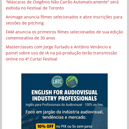
“Máscaras de Oxigênio Não Cairão Automaticamente” será
exibida no Festival de Toronto
Animage anuncia filmes selecionados e abre inscrições para
sessões de pitching
FAM anuncia os primeiros filmes selecionados de sua edição
comemorativa de 30 anos
Masterclasses com Jorge Furtado e Antônio Venâncio e
painel sobre uso de IA na pó-produção terão transmissão
online no 4º Curta! Festival