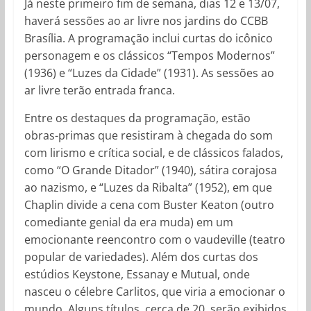
Já neste primeiro fim de semana, dias 12 e 13/07,
haverá sessões ao ar livre nos jardins do CCBB
Brasília. A programação inclui curtas do icônico
personagem e os clássicos “Tempos Modernos”
(1936) e “Luzes da Cidade” (1931). As sessões ao
ar livre terão entrada franca.
Entre os destaques da programação, estão
obras-primas que resistiram à chegada do som
com lirismo e crítica social, e de clássicos falados,
como “O Grande Ditador” (1940), sátira corajosa
ao nazismo, e “Luzes da Ribalta” (1952), em que
Chaplin divide a cena com Buster Keaton (outro
comediante genial da era muda) em um
emocionante reencontro com o vaudeville (teatro
popular de variedades). Além dos curtas dos
estúdios Keystone, Essanay e Mutual, onde
nasceu o célebre Carlitos, que viria a emocionar o
mundo. Alguns títulos, cerca de 20, serão exibidos