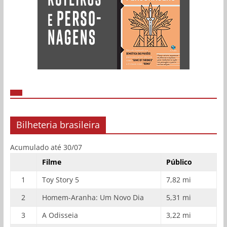
Bilheteria brasileira
Acumulado até 30/07
Filme
Público
1
Toy Story 5
7,82 mi
2
Homem-Aranha: Um Novo Dia
5,31 mi
3
A Odisseia
3,22 mi