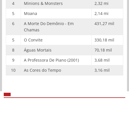
4
Minions & Monsters
2,32 mi
5
Moana
2,14 mi
6
A Morte Do Demônio - Em
431,27 mil
Chamas
5
O Convite
330,18 mil
8
Águas Mortais
70,18 mil
9
A Professora De Piano (2001)
3,68 mil
10
As Cores do Tempo
3,16 mil