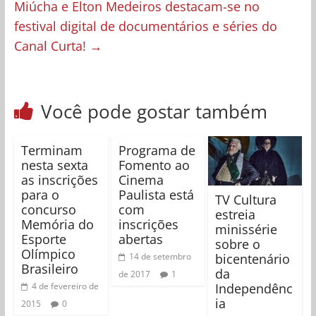
Miúcha e Elton Medeiros destacam-se no
festival digital de documentários e séries do
Canal Curta!
→
Você pode gostar também
Terminam
Programa de
nesta sexta
Fomento ao
as inscrições
Cinema
para o
Paulista está
TV Cultura
concurso
com
estreia
Memória do
inscrições
minissérie
Esporte
abertas
sobre o
Olímpico
bicentenário
14 de setembro
Brasileiro
da
de 2017
1
Independênc
4 de fevereiro de
ia
2015
0