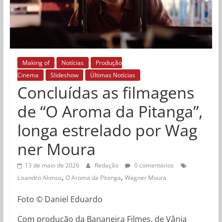
Making of
Notícias
Produção
Cinema
Slideshow
Últimas Notícias
Concluídas as filmagens
de “O Aroma da Pitanga”,
longa estrelado por Wag
ner Moura
13 de maio de 2026
Redação
0 comentários
,
,
Lisandro Alonso
O Aroma da Pitanga
Wagner Moura
Foto © Daniel Eduardo
Com produção da Bananeira Filmes, de Vânia