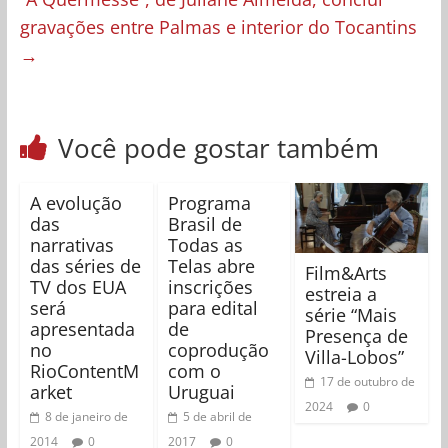
gravações entre Palmas e interior do Tocantins
→
Você pode gostar também
A evolução
Programa
das
Brasil de
narrativas
Todas as
das séries de
Telas abre
Film&Arts
TV dos EUA
inscrições
estreia a
será
para edital
série “Mais
apresentada
de
Presença de
no
coprodução
Villa-Lobos”
RioContentM
com o
17 de outubro de
arket
Uruguai
2024
0
8 de janeiro de
5 de abril de
2014
0
2017
0