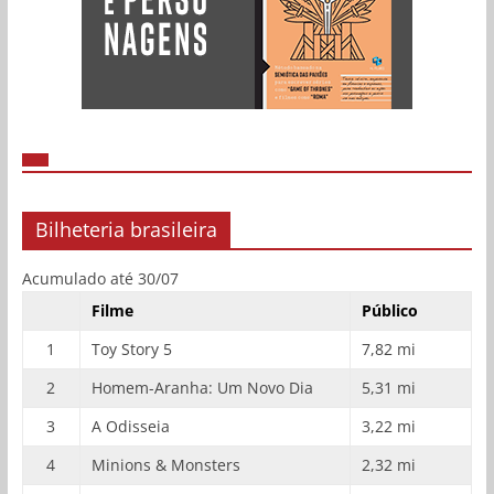
Bilheteria brasileira
Acumulado até 30/07
Filme
Público
1
Toy Story 5
7,82 mi
2
Homem-Aranha: Um Novo Dia
5,31 mi
3
A Odisseia
3,22 mi
4
Minions & Monsters
2,32 mi