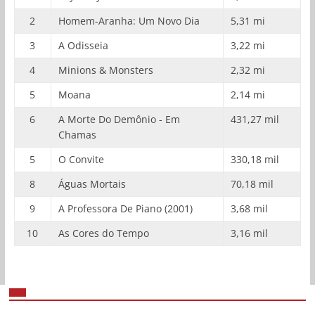
2
Homem-Aranha: Um Novo Dia
5,31 mi
3
A Odisseia
3,22 mi
4
Minions & Monsters
2,32 mi
5
Moana
2,14 mi
6
A Morte Do Demônio - Em
431,27 mil
Chamas
5
O Convite
330,18 mil
8
Águas Mortais
70,18 mil
9
A Professora De Piano (2001)
3,68 mil
10
As Cores do Tempo
3,16 mil