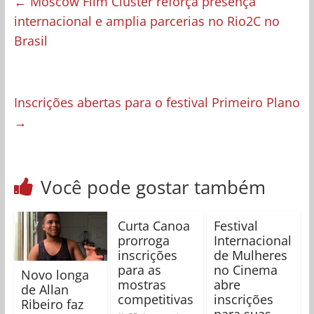
←
Moscow Film Cluster reforça presença
internacional e amplia parcerias no Rio2C no
Brasil
Inscrições abertas para o festival Primeiro Plano
→
Você pode gostar também
Curta Canoa
Festival
prorroga
Internacional
inscrições
de Mulheres
para as
no Cinema
Novo longa
mostras
abre
de Allan
competitivas
inscrições
Ribeiro faz
para suas