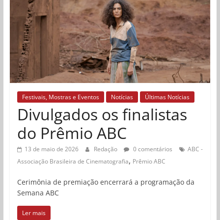
Festivais, Mostras e Eventos
Notícias
Últimas Notícias
Divulgados os finalistas
do Prêmio ABC
13 de maio de 2026
Redação
0 comentários
ABC -
,
Associação Brasileira de Cinematografia
Prêmio ABC
Cerimônia de premiação encerrará a programação da
Semana ABC
Ler mais