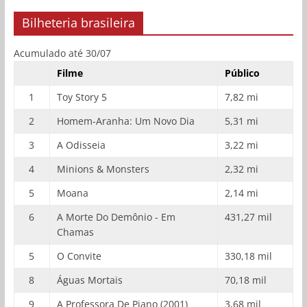
Bilheteria brasileira
Acumulado até 30/07
Filme
Público
1
Toy Story 5
7,82 mi
2
Homem-Aranha: Um Novo Dia
5,31 mi
3
A Odisseia
3,22 mi
4
Minions & Monsters
2,32 mi
5
Moana
2,14 mi
6
A Morte Do Demônio - Em
431,27 mil
Chamas
5
O Convite
330,18 mil
8
Águas Mortais
70,18 mil
9
A Professora De Piano (2001)
3,68 mil