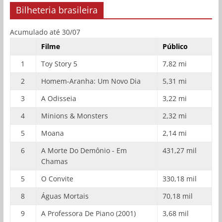
Bilheteria brasileira
Acumulado até 30/07
Filme
Público
1
Toy Story 5
7,82 mi
2
Homem-Aranha: Um Novo Dia
5,31 mi
3
A Odisseia
3,22 mi
4
Minions & Monsters
2,32 mi
5
Moana
2,14 mi
6
A Morte Do Demônio - Em
431,27 mil
Chamas
5
O Convite
330,18 mil
8
Águas Mortais
70,18 mil
9
A Professora De Piano (2001)
3,68 mil