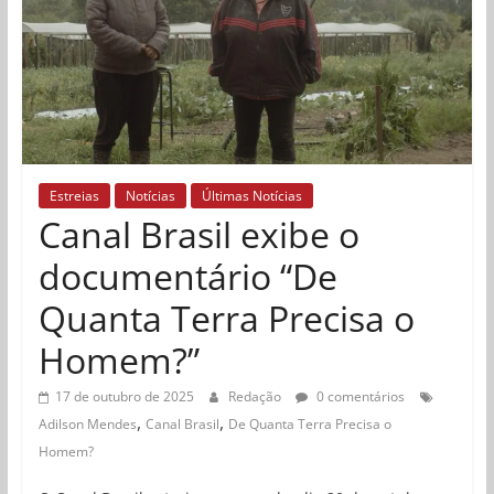
Estreias
Notícias
Últimas Notícias
Canal Brasil exibe o
documentário “De
Quanta Terra Precisa o
Homem?”
17 de outubro de 2025
Redação
0 comentários
,
,
Adilson Mendes
Canal Brasil
De Quanta Terra Precisa o
Homem?