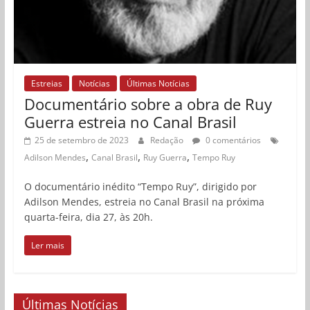
Estreias
Notícias
Últimas Notícias
Documentário sobre a obra de Ruy
Guerra estreia no Canal Brasil
25 de setembro de 2023
Redação
0 comentários
,
,
,
Adilson Mendes
Canal Brasil
Ruy Guerra
Tempo Ruy
O documentário inédito “Tempo Ruy”, dirigido por
Adilson Mendes, estreia no Canal Brasil na próxima
quarta-feira, dia 27, às 20h.
Ler mais
Últimas Notícias