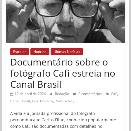
Estreias
Notícias
Últimas Notícias
Documentário sobre o
fotógrafo Cafi estreia no
Canal Brasil
,
12 de abril de 2024
Redação
0 comentários
Cafi
,
,
Canal Brasil
Lírio Ferreira
Natara Ney
A vida e a jornada profissional do fotógrafo
pernambucano Carlos Filho, conhecido popularmente
como Cafi, são documentadas com detalhes no