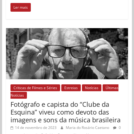
Ler mais
Críticas de Filmes e Séries
Estreias
Notícias
Últimas
Notícias
Fotógrafo e capista do “Clube da
Esquina” viveu como devoto das
imagens e sons da música brasileira
14 de novembro de 2023
Maria do Rosário Caetano
0