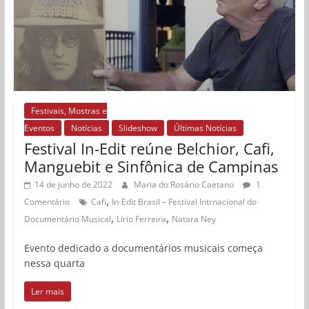
Festivais, Mostras e
Eventos
Notícias
Slideshow
Últimas Notícias
Festival In-Edit reúne Belchior, Cafi,
Manguebit e Sinfônica de Campinas
14 de junho de 2022
Maria do Rosário Caetano
1
,
Comentário
Cafi
In-Edit Brasil – Festival Intrnacional do
,
,
Documentário Musical
Lírio Ferreira
Natara Ney
Evento dedicado a documentários musicais começa
nessa quarta
Ler mais