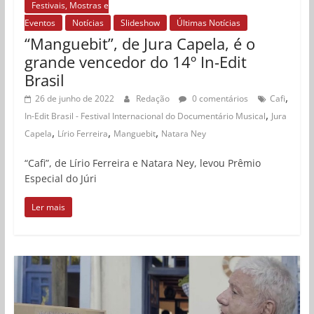
Festivais, Mostras e
Eventos
Notícias
Slideshow
Últimas Notícias
“Manguebit”, de Jura Capela, é o
grande vencedor do 14º In-Edit
Brasil
,
26 de junho de 2022
Redação
0 comentários
Cafi
,
In-Edit Brasil - Festival Internacional do Documentário Musical
Jura
,
,
,
Capela
Lírio Ferreira
Manguebit
Natara Ney
“Cafi”, de Lírio Ferreira e Natara Ney, levou Prêmio
Especial do Júri
Ler mais