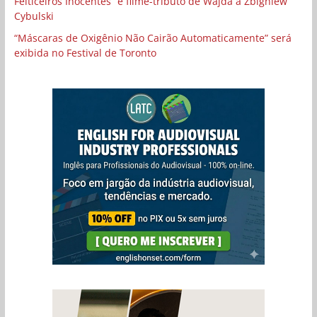
Feiticeiros Inocentes” e filme-tributo de Wajda a Zbigniew
Cybulski
“Máscaras de Oxigênio Não Cairão Automaticamente” será
exibida no Festival de Toronto