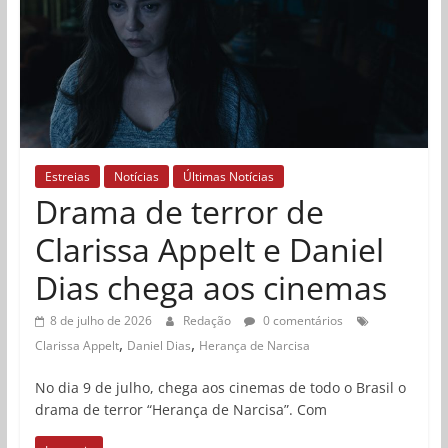
Estreias
Notícias
Últimas Notícias
Drama de terror de
Clarissa Appelt e Daniel
Dias chega aos cinemas
8 de julho de 2026
Redação
0 comentários
,
,
Clarissa Appelt
Daniel Dias
Herança de Narcisa
No dia 9 de julho, chega aos cinemas de todo o Brasil o
drama de terror “Herança de Narcisa”. Com