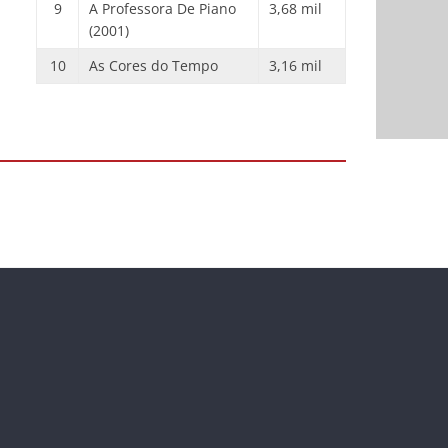
9
A Professora De Piano
3,68 mil
(2001)
10
As Cores do Tempo
3,16 mil