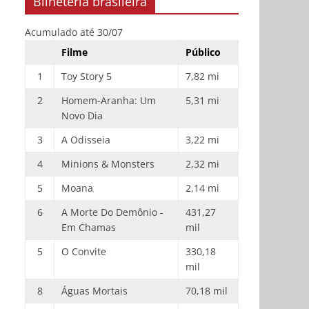
Bilheteria brasileira
Acumulado até 30/07
Filme
Público
1
Toy Story 5
7,82 mi
2
Homem-Aranha: Um
5,31 mi
Novo Dia
3
A Odisseia
3,22 mi
4
Minions & Monsters
2,32 mi
5
Moana
2,14 mi
6
A Morte Do Demônio -
431,27
Em Chamas
mil
5
O Convite
330,18
mil
8
Águas Mortais
70,18 mil