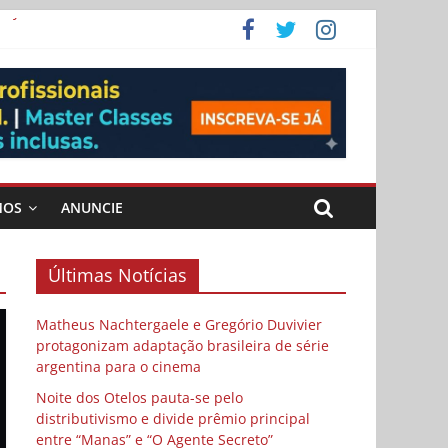
 Cybulski
ema
 vida
MOS
ANUNCIE
Últimas Notícias
Matheus Nachtergaele e Gregório Duvivier
protagonizam adaptação brasileira de série
argentina para o cinema
Noite dos Otelos pauta-se pelo
distributivismo e divide prêmio principal
entre “Manas” e “O Agente Secreto”