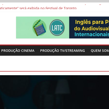
a”, “Os Feiticeiros Inocentes” e filme-tributo de Wajda a Zbigniew
icamente” será exibida no Festival de Toronto
 protagonizam adaptação brasileira de série argentina para o cin
vismo e divide prêmio principal entre “Manas” e “O Agente Secreto”
-metragens sobre envelhecimento criados a partir de histórias de
PRODUÇÃO CINEMA
PRODUÇÃO TV/STREAMING
QUEM SO