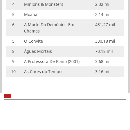
4
Minions & Monsters
2,32 mi
5
Moana
2,14 mi
6
A Morte Do Demônio - Em
431,27 mil
Chamas
5
O Convite
330,18 mil
8
Águas Mortais
70,18 mil
9
A Professora De Piano (2001)
3,68 mil
10
As Cores do Tempo
3,16 mil