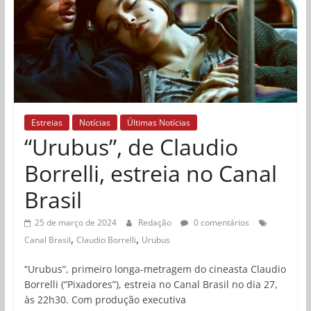
Estreias
Notícias
Últimas Notícias
“Urubus”, de Claudio
Borrelli, estreia no Canal
Brasil
25 de março de 2024
Redação
0 comentários
,
,
Canal Brasil
Claudio Borrelli
Urubus
“Urubus”, primeiro longa-metragem do cineasta Claudio
Borrelli (“Pixadores”), estreia no Canal Brasil no dia 27,
às 22h30. Com produção executiva