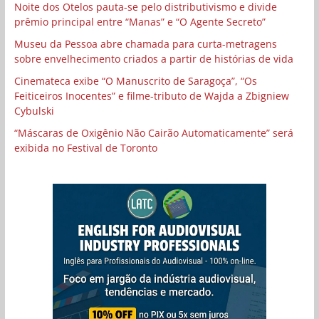
Noite dos Otelos pauta-se pelo distributivismo e divide
prêmio principal entre “Manas” e “O Agente Secreto”
Museu da Pessoa abre chamada para curta-metragens
sobre envelhecimento criados a partir de histórias de vida
Cinemateca exibe “O Manuscrito de Saragoça”, “Os
Feiticeiros Inocentes” e filme-tributo de Wajda a Zbigniew
Cybulski
“Máscaras de Oxigênio Não Cairão Automaticamente” será
exibida no Festival de Toronto