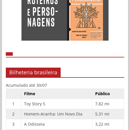
Bilheteria brasileira
Acumulado até 30/07
Filme
Público
1
Toy Story 5
7,82 mi
2
Homem-Aranha: Um Novo Dia
5,31 mi
3
A Odisseia
3,22 mi