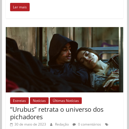
Ler mais
Estreias
Notícias
Últimas Notícias
“Urubus” retrata o universo dos
pichadores
30 de maio de 2023
Redação
0 comentários