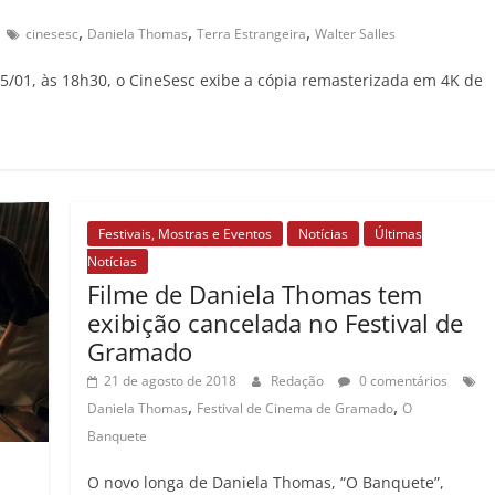
,
,
,
cinesesc
Daniela Thomas
Terra Estrangeira
Walter Salles
25/01, às 18h30, o CineSesc exibe a cópia remasterizada em 4K de
Festivais, Mostras e Eventos
Notícias
Últimas
Notícias
Filme de Daniela Thomas tem
exibição cancelada no Festival de
Gramado
21 de agosto de 2018
Redação
0 comentários
,
,
Daniela Thomas
Festival de Cinema de Gramado
O
Banquete
O novo longa de Daniela Thomas, “O Banquete”,