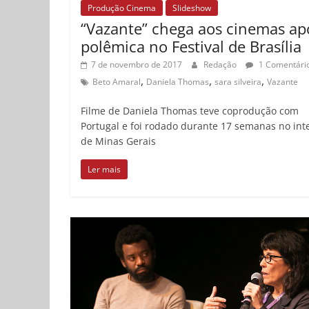
Produção Cinema
Slideshow
“Vazante” chega aos cinemas ap
polêmica no Festival de Brasília
7 de novembro de 2017
Redação
1 Comentári
,
,
,
Beto Amaral
Daniela Thomas
sara silveira
Vazante
Filme de Daniela Thomas teve coprodução com
Portugal e foi rodado durante 17 semanas no inte
de Minas Gerais
Ler mais