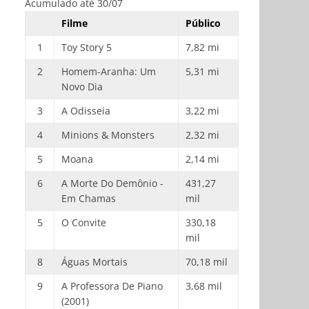
Acumulado até 30/07
Filme
Público
1
Toy Story 5
7,82 mi
2
Homem-Aranha: Um
5,31 mi
Novo Dia
3
A Odisseia
3,22 mi
4
Minions & Monsters
2,32 mi
5
Moana
2,14 mi
6
A Morte Do Demônio -
431,27
Em Chamas
mil
5
O Convite
330,18
mil
8
Águas Mortais
70,18 mil
9
A Professora De Piano
3,68 mil
(2001)