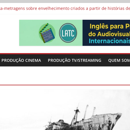
vismo e divide prêmio principal entre “Manas” e “O Agente Secreto”
-metragens sobre envelhecimento criados a partir de histórias de
al Curta Cinema
lunos de escolas públicas
 protagonizam adaptação brasileira de série argentina para o cin
PRODUÇÃO CINEMA
PRODUÇÃO TV/STREAMING
QUEM SO