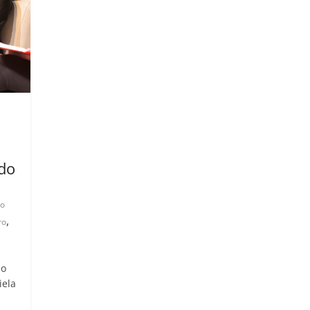
do
io
,
ro
ão
iela