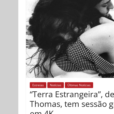
Estreias
Notícias
Últimas Notícias
“Terra Estrangeira”, d
Thomas, tem sessão g
em 4K