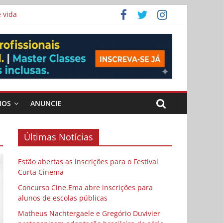
 vida
ema
MOS
ANUNCIE
Últimas Notícias
Estão abertas as inscrições para o Festival
Curta Cinema
Concurso Cine.Ema abre inscrições para
alunos de escolas públicas
Matheus Nachtergaele e Gregório Duvivier