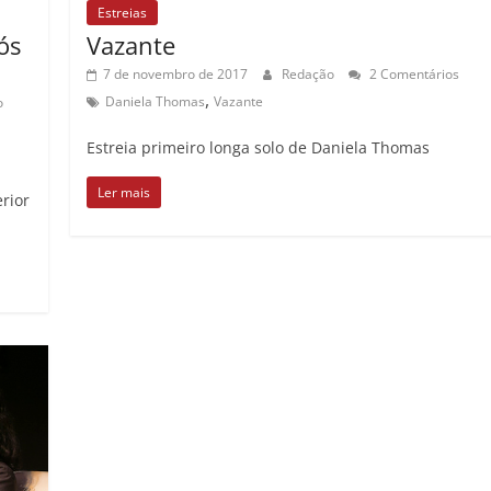
Estreias
ós
Vazante
7 de novembro de 2017
Redação
2 Comentários
,
Daniela Thomas
Vazante
o
Estreia primeiro longa solo de Daniela Thomas
Ler mais
rior