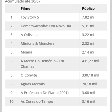
Acumulado até 30/07
Filme
Público
1
Toy Story 5
7,82 mi
2
Homem-Aranha: Um Novo Dia
5,31 mi
3
A Odisseia
3,22 mi
4
Minions & Monsters
2,32 mi
5
Moana
2,14 mi
6
A Morte Do Demônio - Em
431,27 mil
Chamas
5
O Convite
330,18 mil
8
Águas Mortais
70,18 mil
9
A Professora De Piano (2001)
3,68 mil
10
As Cores do Tempo
3,16 mil