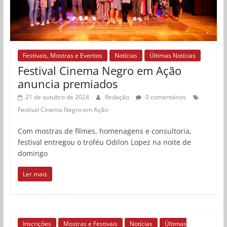
Festivais, Mostras e Eventos
Notícias
Últimas Notícias
Festival Cinema Negro em Ação
anuncia premiados
21 de outubro de 2024
Redação
0 comentários
Festival Cinema Negro em Ação
Com mostras de filmes, homenagens e consultoria,
festival entregou o troféu Odilon Lopez na noite de
domingo
Ler mais
Inscrições
Mostras e Festivais
Notícias
Últimas