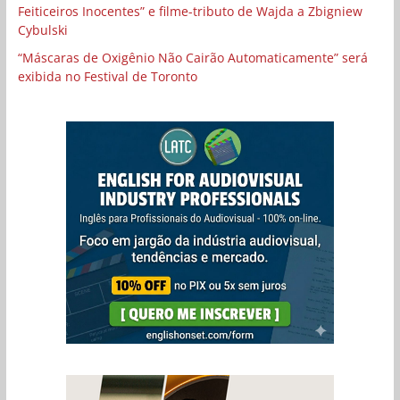
Feiticeiros Inocentes” e filme-tributo de Wajda a Zbigniew
Cybulski
“Máscaras de Oxigênio Não Cairão Automaticamente” será
exibida no Festival de Toronto