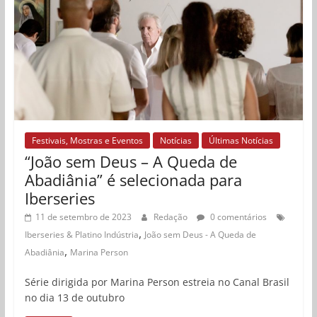
Festivais, Mostras e Eventos
Notícias
Últimas Notícias
“João sem Deus – A Queda de
Abadiânia” é selecionada para
Iberseries
11 de setembro de 2023
Redação
0 comentários
,
Iberseries & Platino Indústria
João sem Deus - A Queda de
,
Abadiânia
Marina Person
Série dirigida por Marina Person estreia no Canal Brasil
no dia 13 de outubro