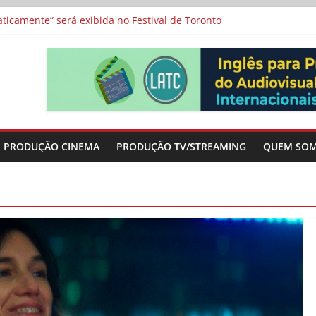
a”, “Os Feiticeiros Inocentes” e filme-tributo de Wajda a Zbigniew
icamente” será exibida no Festival de Toronto
 protagonizam adaptação brasileira de série argentina para o cin
vismo e divide prêmio principal entre “Manas” e “O Agente Secreto”
-metragens sobre envelhecimento criados a partir de histórias de
PRODUÇÃO CINEMA
PRODUÇÃO TV/STREAMING
QUEM SO