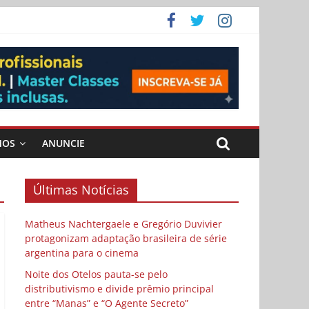
 Cybulski
ema
 vida
MOS
ANUNCIE
Últimas Notícias
Matheus Nachtergaele e Gregório Duvivier
protagonizam adaptação brasileira de série
argentina para o cinema
Noite dos Otelos pauta-se pelo
distributivismo e divide prêmio principal
entre “Manas” e “O Agente Secreto”