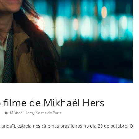
o filme de Mikhaël Hers
,
s
Mikhaël Hers
Noites de Paris
manda”), estreia nos cinemas brasileiros no dia 20 de outubro. O