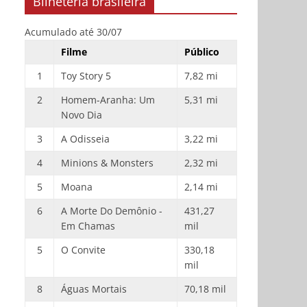
Bilheteria brasileira
Acumulado até 30/07
Filme
Público
1
Toy Story 5
7,82 mi
2
Homem-Aranha: Um
5,31 mi
Novo Dia
3
A Odisseia
3,22 mi
4
Minions & Monsters
2,32 mi
5
Moana
2,14 mi
6
A Morte Do Demônio -
431,27
Em Chamas
mil
5
O Convite
330,18
mil
8
Águas Mortais
70,18 mil