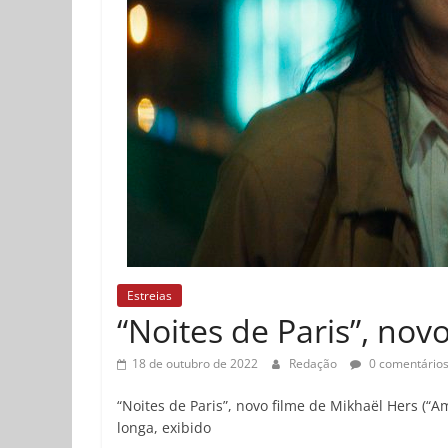
Estreias
“Noites de Paris”, nov
18 de outubro de 2022
Redação
0 comentário
“Noites de Paris”, novo filme de Mikhaël Hers (“A
longa, exibido