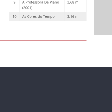
9
A Professora De Piano
3,68 mil
(2001)
10
As Cores do Tempo
3,16 mil