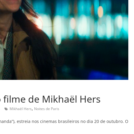
o filme de Mikhaël Hers
,
s
Mikhaël Hers
Noites de Paris
manda”), estreia nos cinemas brasileiros no dia 20 de outubro. O