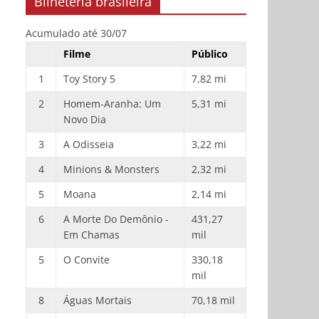
Bilheteria brasileira
Acumulado até 30/07
Filme
Público
1
Toy Story 5
7,82 mi
2
Homem-Aranha: Um
5,31 mi
Novo Dia
3
A Odisseia
3,22 mi
4
Minions & Monsters
2,32 mi
5
Moana
2,14 mi
6
A Morte Do Demônio -
431,27
Em Chamas
mil
5
O Convite
330,18
mil
8
Águas Mortais
70,18 mil