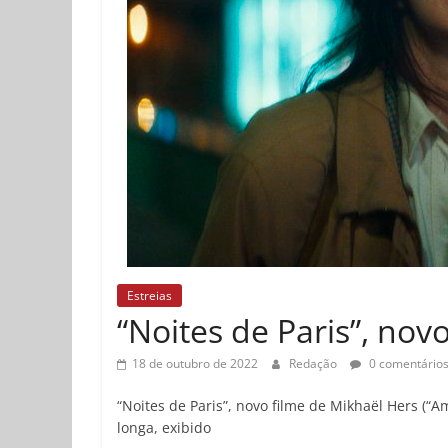
Estreias
“Noites de Paris”, nov
18 de outubro de 2022
Redação
0 comentário
“Noites de Paris”, novo filme de Mikhaël Hers (“A
longa, exibido