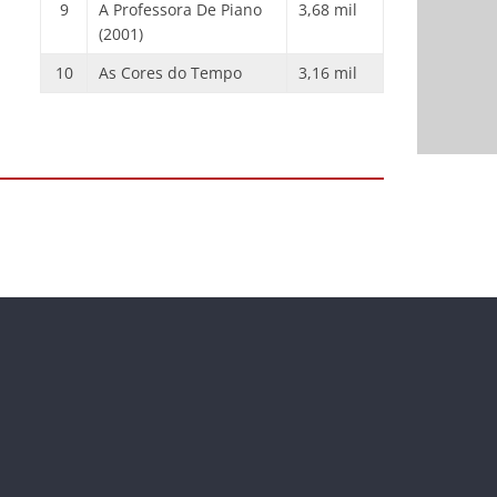
9
A Professora De Piano
3,68 mil
(2001)
10
As Cores do Tempo
3,16 mil