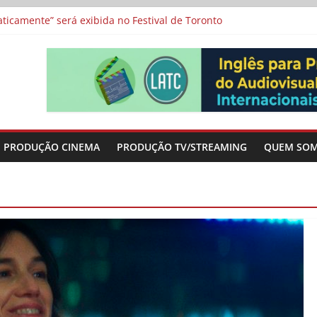
a”, “Os Feiticeiros Inocentes” e filme-tributo de Wajda a Zbigniew
icamente” será exibida no Festival de Toronto
 protagonizam adaptação brasileira de série argentina para o cin
vismo e divide prêmio principal entre “Manas” e “O Agente Secreto”
-metragens sobre envelhecimento criados a partir de histórias de
PRODUÇÃO CINEMA
PRODUÇÃO TV/STREAMING
QUEM SO