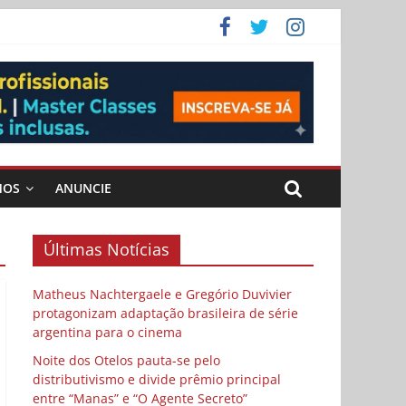
 Cybulski
ema
 vida
MOS
ANUNCIE
Últimas Notícias
Matheus Nachtergaele e Gregório Duvivier
protagonizam adaptação brasileira de série
argentina para o cinema
Noite dos Otelos pauta-se pelo
distributivismo e divide prêmio principal
entre “Manas” e “O Agente Secreto”