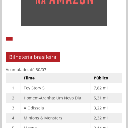
Bilheteria brasileira
Acumulado até 30/07
Filme
Público
1
Toy Story 5
7,82 mi
2
Homem-Aranha: Um Novo Dia
5,31 mi
3
A Odisseia
3,22 mi
4
Minions & Monsters
2,32 mi
5
Moana
2,14 mi