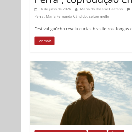
16 de julho de 2026
Maria do Rosário Caetano
,
,
Perra
Maria Fernanda Cândido
selton mello
Festival gaúcho revela curtas brasileiros, longa
Ler mais