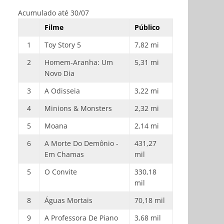
Acumulado até 30/07
Filme
Público
1
Toy Story 5
7,82 mi
2
Homem-Aranha: Um
5,31 mi
Novo Dia
3
A Odisseia
3,22 mi
4
Minions & Monsters
2,32 mi
5
Moana
2,14 mi
6
A Morte Do Demônio -
431,27
Em Chamas
mil
5
O Convite
330,18
mil
8
Águas Mortais
70,18 mil
9
A Professora De Piano
3,68 mil