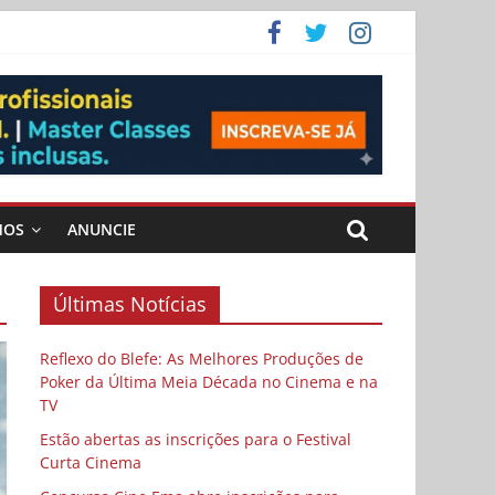
ema
MOS
ANUNCIE
Últimas Notícias
Reflexo do Blefe: As Melhores Produções de
Poker da Última Meia Década no Cinema e na
TV
Estão abertas as inscrições para o Festival
Curta Cinema