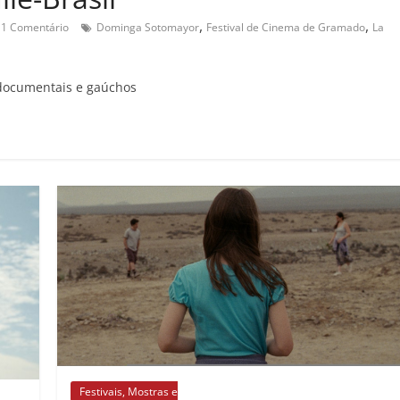
,
,
1 Comentário
Dominga Sotomayor
Festival de Cinema de Gramado
La
s documentais e gaúchos
Festivais, Mostras e