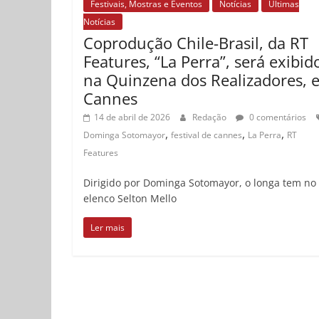
Festivais, Mostras e Eventos
Notícias
Últimas
Notícias
Coprodução Chile-Brasil, da RT
Features, “La Perra”, será exibid
na Quinzena dos Realizadores, 
Cannes
14 de abril de 2026
Redação
0 comentários
,
,
,
Dominga Sotomayor
festival de cannes
La Perra
RT
Features
Dirigido por Dominga Sotomayor, o longa tem no
elenco Selton Mello
Ler mais