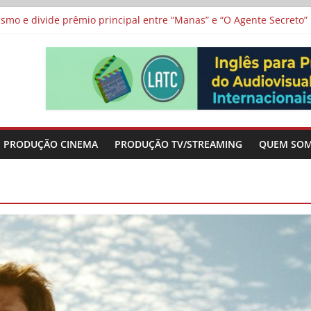
 protagonizam adaptação brasileira de série argentina para o cin
vismo e divide prêmio principal entre “Manas” e “O Agente Secreto”
 de Poker da Última Meia Década no Cinema e na TV
al Curta Cinema
lunos de escolas públicas
PRODUÇÃO CINEMA
PRODUÇÃO TV/STREAMING
QUEM SO