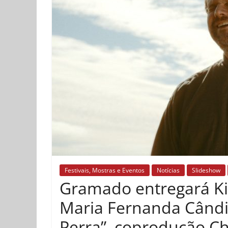
Festivais, Mostras e Eventos
Notícias
Slideshow
Gramado entregará Kik
Maria Fernanda Cândid
Perra”, coprodução Chi