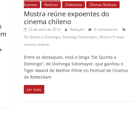
Eventos
Notícias
Slideshow
Últimas Notícias
Mostra reúne expoentes do
cinema chileno
o
23 de abril de 2014
Redação
0 comentários
em
,
,
De Quinta a Domingo
Dominga Sotomayor
Mostra O novo
cinema chileno
Entre os destaques, está o longa “De Quinta a
Domingo”, de Dominga Sotomayor, que ganhou o
Tiger Award de Melhor Filme no Festival de Cinema
de Rotterdam
Ler mais