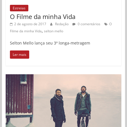
Estreias
O Filme da minha Vida
2 de agosto de 2017
Redação
0 comentários
O
,
Filme da minha Vida
selton mello
Selton Mello lança seu 3º longa-metragem
Ler mais