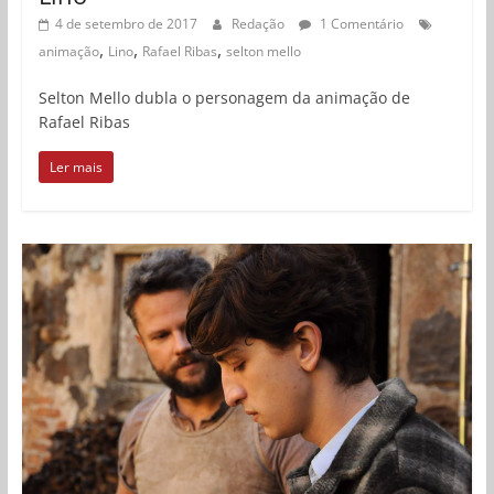
4 de setembro de 2017
Redação
1 Comentário
,
,
,
animação
Lino
Rafael Ribas
selton mello
Selton Mello dubla o personagem da animação de
Rafael Ribas
Ler mais