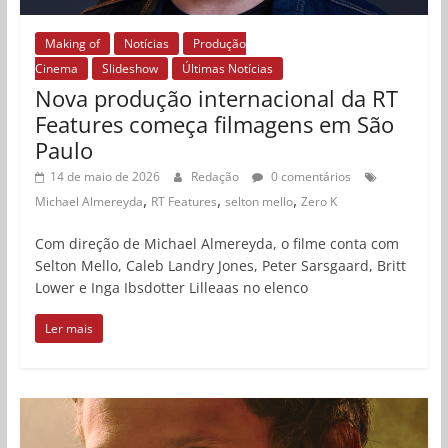
Making of
Notícias
Produção
Cinema
Slideshow
Últimas Notícias
Nova produção internacional da RT
Features começa filmagens em São
Paulo
14 de maio de 2026
Redação
0 comentários
,
,
,
Michael Almereyda
RT Features
selton mello
Zero K
Com direção de Michael Almereyda, o filme conta com
Selton Mello, Caleb Landry Jones, Peter Sarsgaard, Britt
Lower e Inga Ibsdotter Lilleaas no elenco
Ler mais