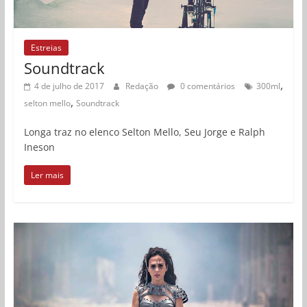
Estreias
Soundtrack
,
4 de julho de 2017
Redação
0 comentários
300ml
,
selton mello
Soundtrack
Longa traz no elenco Selton Mello, Seu Jorge e Ralph
Ineson
Ler mais