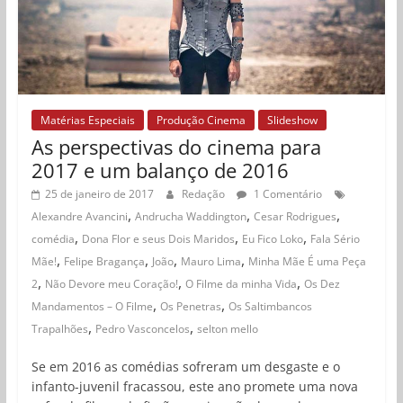
Matérias Especiais
Produção Cinema
Slideshow
As perspectivas do cinema para
2017 e um balanço de 2016
25 de janeiro de 2017
Redação
1 Comentário
,
,
,
Alexandre Avancini
Andrucha Waddington
Cesar Rodrigues
,
,
,
comédia
Dona Flor e seus Dois Maridos
Eu Fico Loko
Fala Sério
,
,
,
,
Mãe!
Felipe Bragança
João
Mauro Lima
Minha Mãe É uma Peça
,
,
,
2
Não Devore meu Coração!
O Filme da minha Vida
Os Dez
,
,
Mandamentos – O Filme
Os Penetras
Os Saltimbancos
,
,
Trapalhões
Pedro Vasconcelos
selton mello
Se em 2016 as comédias sofreram um desgaste e o
infanto-juvenil fracassou, este ano promete uma nova