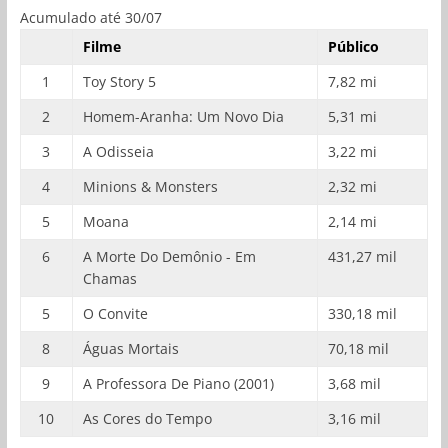
Acumulado até 30/07
Filme
Público
1
Toy Story 5
7,82 mi
2
Homem-Aranha: Um Novo Dia
5,31 mi
3
A Odisseia
3,22 mi
4
Minions & Monsters
2,32 mi
5
Moana
2,14 mi
6
A Morte Do Demônio - Em
431,27 mil
Chamas
5
O Convite
330,18 mil
8
Águas Mortais
70,18 mil
9
A Professora De Piano (2001)
3,68 mil
10
As Cores do Tempo
3,16 mil