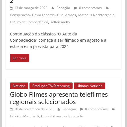
2”
13 de março de 2023
Redação
0 comentários
,
,
,
,
Conspiração
Flávia Lacerda
Guel Arraes
Matheus Nachtergaele
,
O Auto da Compadecida
selton mello
Continuação do clássico “O Auto da
Compadecida” começa a ser filmado em agosto e a
estreia está prevista para 2024
Ler mais
Notícias
Produção TV/Streaming
Últimas Notícias
Globo Filmes apresenta telefilmes
regionais selecionados
10 de novembro de 2020
Redação
0 comentários
,
,
Fabricio Mamberti
Globo Filmes
selton mello