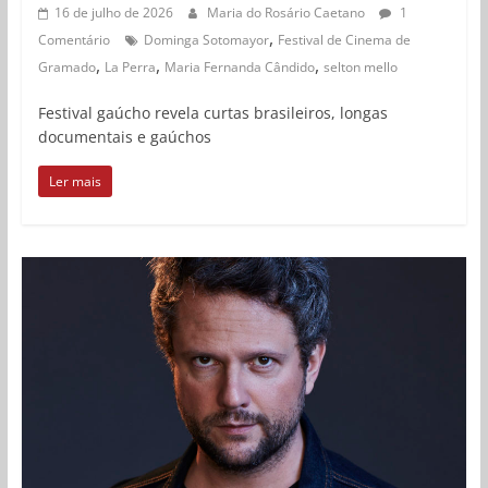
16 de julho de 2026
Maria do Rosário Caetano
1
,
Comentário
Dominga Sotomayor
Festival de Cinema de
,
,
,
Gramado
La Perra
Maria Fernanda Cândido
selton mello
Festival gaúcho revela curtas brasileiros, longas
documentais e gaúchos
Ler mais