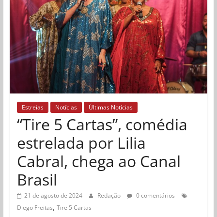
Estreias
Notícias
Últimas Notícias
“Tire 5 Cartas”, comédia
estrelada por Lilia
Cabral, chega ao Canal
Brasil
21 de agosto de 2024
Redação
0 comentários
,
Diego Freitas
Tire 5 Cartas