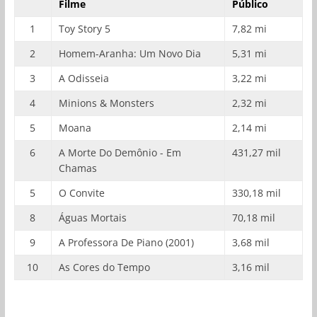
Filme
Público
1
Toy Story 5
7,82 mi
2
Homem-Aranha: Um Novo Dia
5,31 mi
3
A Odisseia
3,22 mi
4
Minions & Monsters
2,32 mi
5
Moana
2,14 mi
6
A Morte Do Demônio - Em
431,27 mil
Chamas
5
O Convite
330,18 mil
8
Águas Mortais
70,18 mil
9
A Professora De Piano (2001)
3,68 mil
10
As Cores do Tempo
3,16 mil