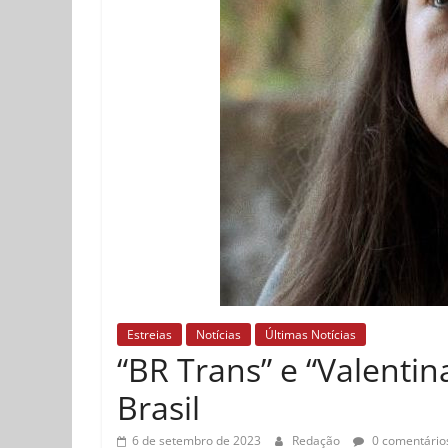
Estreias
Notícias
Últimas Notícias
“BR Trans” e “Valenti
Brasil
6 de setembro de 2023
Redação
0 comentário