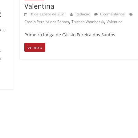
Valentina
2
18 de agosto de 2021
Redação
0 comentários
,
,
Cássio Pereira dos Santos
Thiessa Woinbackk
Valentina
0
Primeiro longa de Cássio Pereira dos Santos
Ler mais
-
,