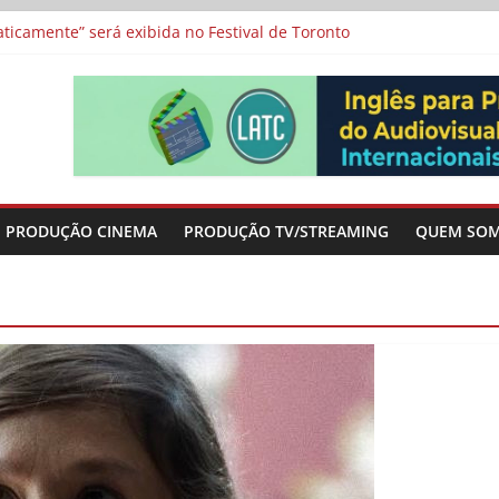
icamente” será exibida no Festival de Toronto
 protagonizam adaptação brasileira de série argentina para o cin
vismo e divide prêmio principal entre “Manas” e “O Agente Secreto”
-metragens sobre envelhecimento criados a partir de histórias de
a”, “Os Feiticeiros Inocentes” e filme-tributo de Wajda a Zbigniew
PRODUÇÃO CINEMA
PRODUÇÃO TV/STREAMING
QUEM SO