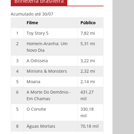
Bilheteria brasileira
Acumulado até 30/07
Filme
Público
1
Toy Story 5
7,82 mi
2
Homem-Aranha: Um
5,31 mi
Novo Dia
3
A Odisseia
3,22 mi
4
Minions & Monsters
2,32 mi
5
Moana
2,14 mi
6
A Morte Do Demônio -
431,27
Em Chamas
mil
5
O Convite
330,18
mil
8
Águas Mortais
70,18 mil