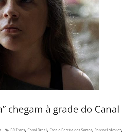
na” chegam à grade do Canal
,
,
,
,
s
BR Trans
Canal Brasil
Cássio Pereira dos Santos
Raphael Alvarez