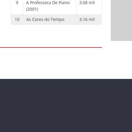
9
A Professora De Piano
3,68 mil
(2001)
10
As Cores do Tempo
3,16 mil