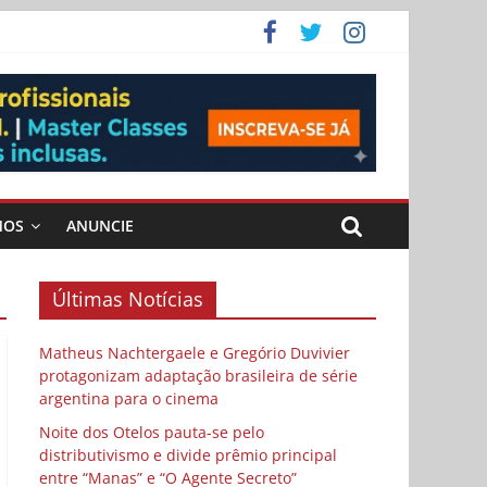
ema
 vida
 Cybulski
MOS
ANUNCIE
Últimas Notícias
Matheus Nachtergaele e Gregório Duvivier
protagonizam adaptação brasileira de série
argentina para o cinema
Noite dos Otelos pauta-se pelo
distributivismo e divide prêmio principal
entre “Manas” e “O Agente Secreto”